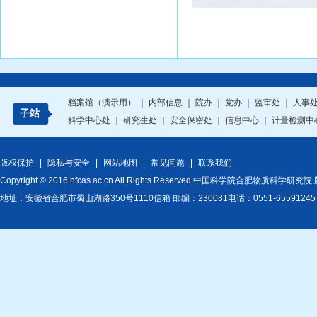
档案馆（演示用）
｜
内部信息
｜
院办
｜
党办
｜
监审处
｜
人事
子站
科学中心处
｜
研究生处
｜
安全保密处
｜
信息中心
｜
计量检测中
版权保护
|
隐私与安全
|
网站地图
|
常见问题
|
联系我们
Copyright © 2016 hfcas.ac.cn All Rights Reserved 中国科学院合肥物质科学研
地址：安徽省合肥市蜀山湖路350号1110信箱 邮编：230031电话：0551-6559124