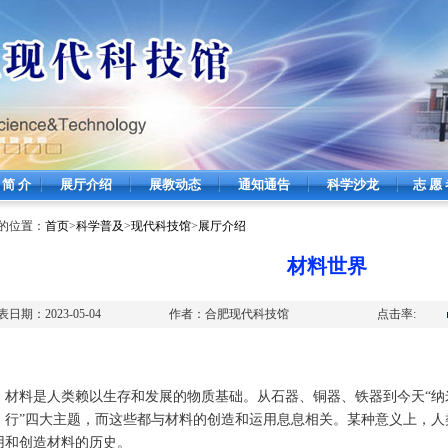
简 介
展厅介绍
展教动态
通知通告
科学沙龙
志 愿
的位置：
首页
>
科学普及
>
现代科技馆
>
展厅介绍
材料世界
表日期：
2023-05-04
作者：
合肥现代科技馆
点击率:
料是人类赖以生存和发展的物质基础。从石器、铜器、铁器到今天“纳米
、行”四大主题，而这些都与材料的创造和运用息息相关。某种意义上，人
用和创造材料的历史。