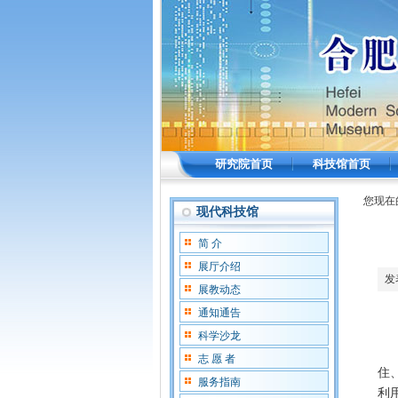
研究院首页
科技馆首页
您现在
现代科技馆
简 介
展厅介绍
发
展教动态
通知通告
科学沙龙
材
志 愿 者
住
服务指南
利