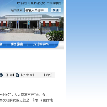
联系我们
|
合肥研究院
|
中国科学院
站内搜索:
 者
服务指南
走进科学岛
【打印】
【
小
中
大
】
【
关闭
】
时代”，人人都离不开“衣、食、
类文明的发展史就是一部如何更好地