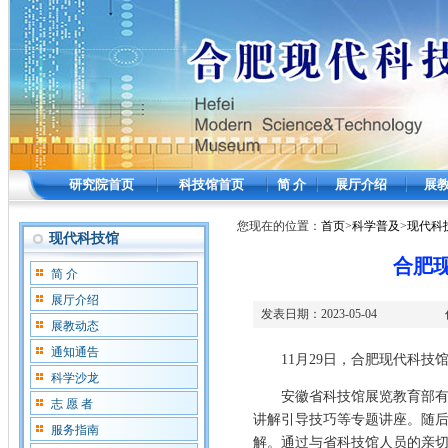
研究院首页
科技馆首页
简 介
展厅介绍
展
您现在的位置：
首页
>
科学普及
>
现代科
现代科技馆
合肥
简 介
展厅介绍
发表日期：
2023-05-04
展教动态
通知通告
11
月
29
日
，合肥现代科技
科学沙龙
安徽
省科技馆展览教育部
志 愿 者
讲解引导技巧等专题讲座
。随
服务指南
解。
通过与省科技馆人员的亲