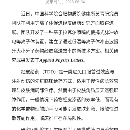
发布时间：2026-06-04
近日，中国科学院合肥物质院健康所黄青研究员
团队在利用等离子体促进经皮给药研究方面取得进
展。团队开发了一种基于拉瓦尔喷嘴的便携式脉冲放
电等离子体装置，建立了通过低温等离子体冲击波提
升大小分子药物经皮递送效率的新技术方案。相关研
究成果发表于
Applied Physics Letters
。
经皮给药（
TDD）是一类避免口服首过效应与
注射创伤的先进临床给药方式，适用于慢性病长效管
理与皮肤病局部治疗。然而由于皮肤角质层天然强屏
障作用，一般情况下药物经皮渗透的效率低，而现有
的化学或物理辅助手段可能引发皮肤刺激、接触性过
敏等副作用，临床推广存在局限性。
研究团队将拉瓦尔喷嘴引入便携式脉冲直流放电