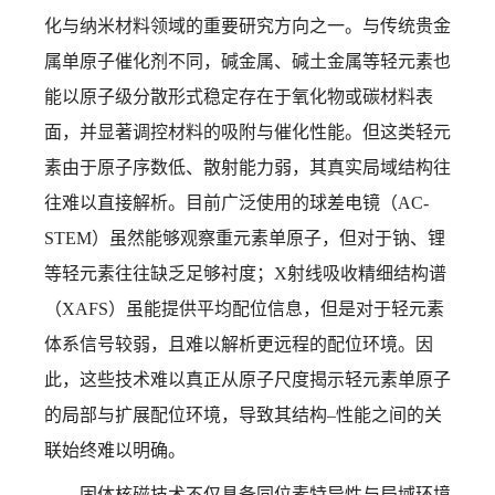
化与纳米材料领域的重要研究方向之一。与传统贵金
属单原子催化剂不同，碱金属、碱土金属等轻元素也
能以原子级分散形式稳定存在于氧化物或碳材料表
面，并显著调控材料的吸附与催化性能。但这类轻元
素由于原子序数低、散射能力弱，其真实局域结构往
往难以直接解析。目前广泛使用的球差电镜（
AC-
STEM
）虽然能够观察重元素单原子，但对于钠、锂
等轻元素往往缺乏足够衬度；
X
射线吸收精细结构谱
（
XAFS
）虽能提供平均配位信息，但是对于轻元素
体系信号较弱，且难以解析更远程的配位环境。因
此，这些技术
难以真正从原子尺度揭示
轻元素单原子
的局部与扩展配位环境，导致其结构
–
性能之间的关
联始终难以明确。
固体核磁技术不仅具备同位素特异性与局域环境