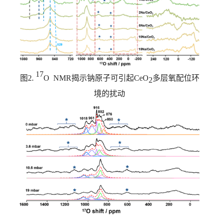
17
图
2.
O NMR
揭示钠原子可引起
CeO
多层氧配位环
2
境的扰动