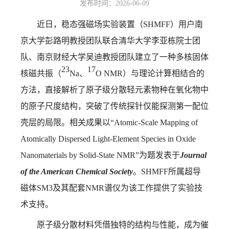
发布时间：2026-06-09
近日，稳态强磁场实验装置（
SHMFF
）用户南
京大学彭路明教授团队联合清华大学李亚栋院士团
队、南京财经大学吴迪教授团队建立了一种多核固体
23
17
核磁共振（
Na
、
O NMR
）与理论计算相结合的
方法，直接解析了原子级分散轻元素物种在氧化物中
的原子尺度结构，突破了传统探针仅能探测第一配位
壳层的局限。相关成果以“
Atomic-Scale Mapping of
Atomically Dispersed Light-Element Species in Oxide
Nanomaterials by Solid-State NMR”
为题发表于
Journal
of the American Chemical Society
。
SHMFF所属超导
磁体SM3及其配套NMR谱仪为该工作提供了实验技
术支持。
原子级分散材料凭借独特的结构与性能，成为催