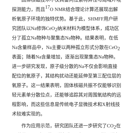
17
探测能力，而且
O NMR
结合理论计算还展现出解
析氧原子环境的独特优势。基于此，
SHMFF
用户研
究团队以
Na
修饰
CeO
纳米材料为模型体系，成功区
2
分了孤立
Na
物种与聚集态
Na
物种。结果表明，在低
Na
含量样品中，
Na
主要以两种孤立形式分散在
CeO
2
表面；随着
Na
含量增加，逐渐出现聚集态
Na
物种。
进一步研究发现，原子级分散的
Na
不仅会影响直接
配位的氧原子，其结构扰动还能延伸至第三配位层的
氧原子。这一结果表明，固体核磁共振不仅能够识别
轻元素单分散位点，还能够追踪其对周围氧结构的远
程影响，而这些信息是传统电子显微技术和
X
射线技
术较难实现的。
作为应用示范，研究团队还进一步研究了
CO
在
2