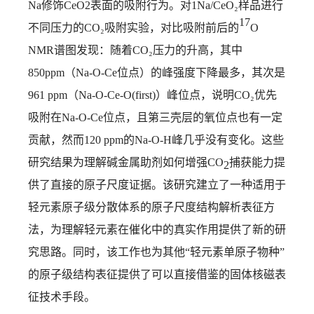
Na
修饰
CeO2
表面的吸附行为。对
1Na/CeO₂
样品进行
17
不同压力的
CO₂
吸附实验，对比吸附前后的
O
NMR
谱图发现：随着
CO₂
压力的升高，其中
850ppm
（
Na-O-Ce
位点）的峰强度下降最多，其次是
961 ppm
（
Na-O-Ce-O(first)
）峰位点，说明
CO₂
优先
吸附在
Na-O-Ce
位点，且第三壳层的氧位点也有一定
贡献，然而
120 ppm
的
Na-O-H
峰几乎没有变化。这些
研究结果为理解碱金属助剂如何增强
CO
捕获能力提
2
供了直接的原子尺度证据。该研究建立了一种适用于
轻元素原子级分散体系的原子尺度结构解析表征方
法，为理解轻元素在催化中的真实作用提供了新的研
究思路。同时，该工作也为其他“轻元素单原子物种”
的原子级结构表征提供了可以直接借鉴的固体核磁表
征技术手段。