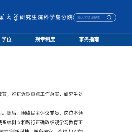
学位
规章制度
事务指南
学位通知
招生
生活指南
授予标准
培养
宿舍管理
文档下载
学籍
医保报销
优秀论文
学位
毕业离校
学科建设
评奖
一卡通相关
档案管理
教育，推进近期重点工作落实，研究生处
讨。随后，围绕民主评议党员、岗位本领
院系统树立和践行正确政绩观学习教育正
立“创新科技、服务国家、造福人民”的