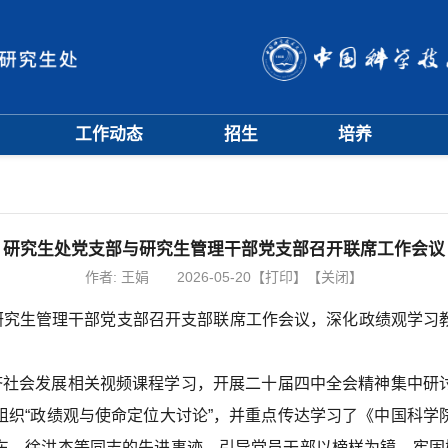
工作动态
招生
培养
招生信息
硕士招生
培养方案
会
招生简章
博士招生
开题中期
会
招生宣传
历年分数线
科研训练营
评奖评优
课程管理
研究生处党支部与研究生管理干部党支部召开联席工作会议
项目申报
文档下载
作者:
王娟
2026-05-20
【打印】
【关闭】
辅导员队伍
与研究生管理干部党支部召开支部联席工作会议，深化政绩观学习
学籍与教学管理
学风与学术道德
经济社会发展相关视频课程学习，开展二十届四中全会精神集中研
组织“政绩观与使命定位大讨论”，并重点传达学习了《中国科学
东、徐洪杰等同志的先进事迹，引导党员干部以榜样为镜，牢固树