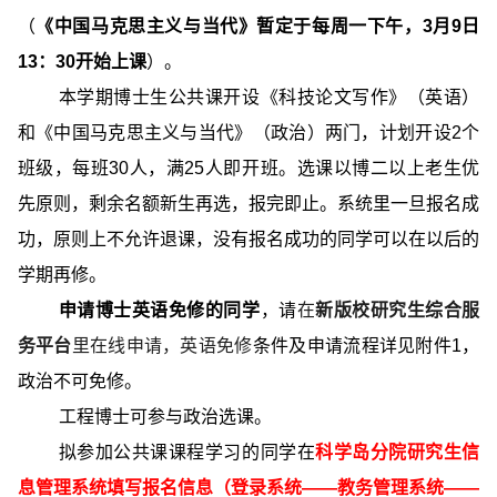
（
《中国马克思主义与当代》暂定于每周一下午，3月9日
13：30开始上课
）。
本学期博士生公共课开设《科技论文写作》（英语）
和《中国马克思主义与当代》（政治）两门，计划开设2个
班级，每班30人，满25人即开班。选课以博二以上老生优
先原则，剩余名额新生再选，报完即止。系统里一旦报名成
功，原则上不允许退课，没有报名成功的同学可以在以后的
学期再修。
申请博士英语免修的同学
，请
在
新版校研究生综合服
务平台
里在线申请，英语免修
条件及申请流程详见附件1，
政治不可免修。
工程博士可参与政治选课。
拟参加公共课课程学习的同学在
科学岛分院研究生信
息管理系统填写报名信息（登录系统——教务管理系统——