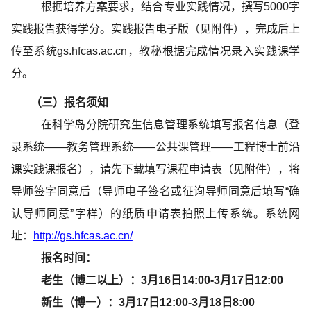
根据培养方案要求，结合专业实践情况，撰写5000字
实践报告获得学分。实践报告电子版（见附件），完成后上
传至系统gs.hfcas.ac.cn，教秘根据完成情况录入实践课学
分。
（三）
报名须知
在科学岛分院研究生信息管理系统填写报名信息（登
录系统——教务管理系统——公共课管理——工程博士前沿
课实践课报名），请先下载填写课程申请表（见附件），将
导师签字同意后（导师电子签名或征询导师同意后填写“确
认导师同意”字样）的纸质申请表拍照上传系统。系统网
址：
http://gs.hfcas.ac.cn/
报名时间：
老生（博二以上）：3月
16
日
14
:00-3月
17
日
12
:00
新生（博一）：3月
17
日
12
:00-3月
18
日
8
:00