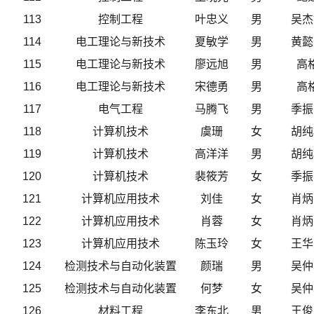
113
控制工程
叶忠义
男
吴杰
114
电工理论与新技术
夏敏学
男
黄懿
115
电工理论与新技术
廖远旭
男
高
116
电工理论与新技术
宋德勇
男
高
117
电气工程
马腾飞
男
季振
118
计算机技术
虞珊
女
胡纯
119
计算机技术
高洋洋
男
胡纯
120
计算机技术
裴筱芳
女
季振
121
计算机应用技术
刘佳
女
肖炳
122
计算机应用技术
肖蓉
女
肖炳
123
计算机应用技术
陈玉玲
女
王华
124
检测技术与自动化装置
颜瑞
男
吴仲
125
检测技术与自动化装置
何梦
女
吴仲
126
材料工程
李东北
男
王俊