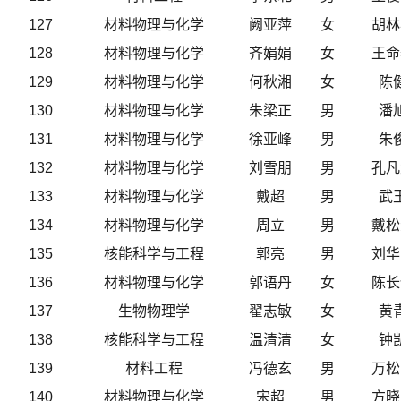
127
材料物理与化学
阙亚萍
女
胡林
128
材料物理与化学
齐娟娟
女
王命
129
材料物理与化学
何秋湘
女
陈
130
材料物理与化学
朱梁正
男
潘
131
材料物理与化学
徐亚峰
男
朱
132
材料物理与化学
刘雪朋
男
孔凡
133
材料物理与化学
戴超
男
武
134
材料物理与化学
周立
男
戴松
135
核能科学与工程
郭亮
男
刘华
136
材料物理与化学
郭语丹
女
陈长
137
生物物理学
翟志敏
女
黄
138
核能科学与工程
温清清
女
钟
139
材料工程
冯德玄
男
万松
140
材料物理与化学
宋超
男
方晓