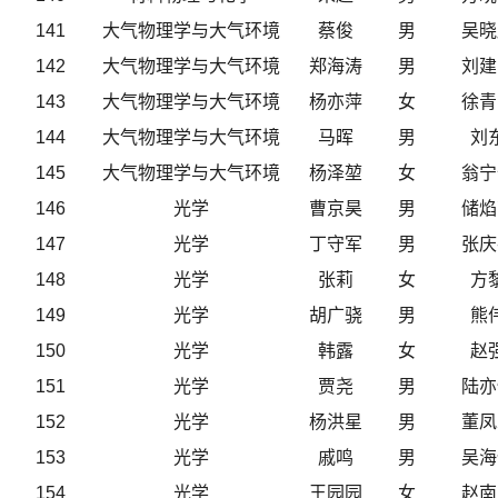
141
大气物理学与大气环境
蔡俊
男
吴晓
142
大气物理学与大气环境
郑海涛
男
刘建
143
大气物理学与大气环境
杨亦萍
女
徐青
144
大气物理学与大气环境
马晖
男
刘
145
大气物理学与大气环境
杨泽堃
女
翁宁
146
光学
曹京昊
男
储焰
147
光学
丁守军
男
张庆
148
光学
张莉
女
方
149
光学
胡广骁
男
熊
150
光学
韩露
女
赵
151
光学
贾尧
男
陆亦
152
光学
杨洪星
男
董凤
153
光学
戚鸣
男
吴海
154
光学
王园园
女
赵南