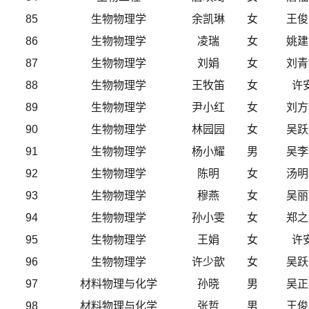
85
生物物理学
余凯琳
女
王俊
86
生物物理学
凌瑞
女
姚建
87
生物物理学
刘娟
女
刘青
88
生物物理学
王牧笛
女
许
89
生物物理学
尹小红
女
刘方
90
生物物理学
林园园
女
吴跃
91
生物物理学
杨小耀
男
吴李
92
生物物理学
陈明
女
汤明
93
生物物理学
穆燕
女
吴丽
94
生物物理学
孙小雯
女
郑之
95
生物物理学
王娟
女
许
96
生物物理学
许少歆
女
吴跃
97
材料物理与化学
孙晓
男
吴正
98
材料物理与化学
张哲
男
王俊