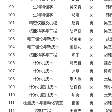
99
生物物理学
吴文青
女
韩
100
生物物理学
马洁
女
韩
101
精密仪器及机械
赵青
男
吴杰
102
核能科学与工程
胡泽凯
男
吴杰
103
电工理论与新技术
马媛媛
女
武
104
电工理论与新技术
董凯莉
女
吴杰
105
核能科学与工程
陈宇
女
胡纯
106
计算机技术
鲍光普
男
魏合
107
计算机技术
罗章
男
谭海
108
计算机技术
朱大振
男
张运
109
计算机应用技术
胡露露
女
刘小
110
计算机应用技术
项衍
男
张天
111
检测技术与自动化装置
崔奎
男
胡纯
112
控制工程
王晓光
男
鲍