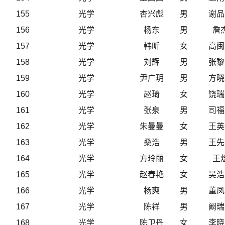
155
光学
杏兴彪
男
谢品
156
光学
杨东
男
詹
157
光学
韩昕
女
高闽
158
光学
刘辉
男
张黎
159
光学
尹广玥
男
方晓
160
光学
赵琦
女
饶瑞
161
光学
张泉
男
司福
162
光学
朱曼曼
女
王英
163
光学
桑浩
男
王先
164
光学
方玲丽
女
王
165
光学
赵春艳
女
吴浩
166
光学
杨爽
男
董凤
167
光学
陈祥
男
阚瑞
168
光学
陈卫丹
女
李晓