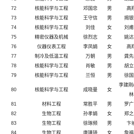
72
核能科学与工程
邓国忠
男
高
73
核能科学与工程
王守信
男
揭银
74
核能科学与工程
刘佳
女
刘甫
75
精密仪器及机械
徐烈志
女
姚达
76
仪器仪表工程
李凤娟
女
高
77
制冷及低温工程
万朝
男
龚先
78
核能科学与工程
肖敏
男
胡立
79
核能科学与工程
兰恒
男
徐国
李建刚
80
核能科学与工程
成晓曼
女
林
81
材料工程
常胜平
男
罗广
82
生物工程
孙孝娟
女
郑之
83
生物工程
徐琢频
男
卞
84
生物工程
唐璜琦
女
詹福