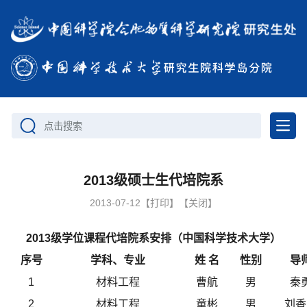
点击搜索
2013级硕士生代培院系
2013-07-12
【打印】
【关闭】
2013级学位课程代培院系安排（中国科学技术大学）
序号
学科、专业
姓 名
性别
导
1
材料工程
曹航
男
秦
2
材料工程
童彬
男
刘香