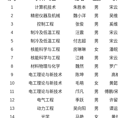
1
计算机技术
朱胜本
男
宋云
2
精密仪器及机械
魏小洋
男
吴维
3
控制工程
张俊
男
奚维
4
制冷及低温工程
汪震
男
宋云
5
制冷及低温工程
付志超
男
宋云
6
核能科学与工程
房琳琳
女
潘皖
7
核能科学与工程
江峰
男
宋云
8
材料物理与化学
魏然
男
罗广
9
电工理论与新技术
陈坤
男
高
10
电工理论与新技术
毛萌
女
黄懿
11
电工理论与新技术
邝凡
男
傅鹏/
12
电气工程
季跃
男
许留
13
动力工程
吴向阳
男
谭运
14
光学
马艳
女
黄