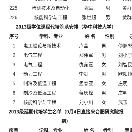
225
检测技术及自动化
张辰
男
黄群
226
核能科学与工程
张世超
男
黄群
2013级学位课程代培院系安排（华中科技大学）
序号
学科、专业
姓 名
性别
1
电工理论与新技术
卢晶
男
傅鹏/
2
电气工程
郑伟军
男
刘小
3
电气工程
仇茹嘉
女
刘智
4
动力工程
李剑
男
欧阳
5
制冷及低温工程
孟春亚
女
庄明
6
制冷及低温工程
蒋庆峰
男
庄明
7
核能科学与工程
刘小川
女
武玉
2013级延期代培学生名单（9月4日直接来合肥研究院报
到）
序号
学科、专业
姓 名
性别
导