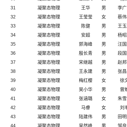
31
凝聚态物理
王华
男
李广
32
凝聚态物理
王莹莹
女
蔡伟
33
凝聚态物理
陈健
男
王玉
34
凝聚态物理
安超
男
杨昭
35
凝聚态物理
郭海峰
男
汪国
36
凝聚态物理
殷长青
男
段国
37
凝聚态物理
宋继越
男
赵邦
38
凝聚态物理
王永建
男
张昌
39
凝聚态物理
梅红樱
女
徐
40
凝聚态物理
吴小华
男
曾
41
凝聚态物理
张涵璐
女
朱雪
42
凝聚态物理
马睿
女
刘
43
凝聚态物理
陆建伟
男
田明
44
凝聚态物理
吴然峰
男
邹良