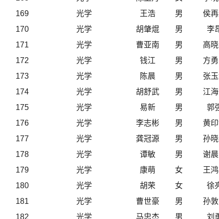
169
光学
王浩
男
侯再
170
光学
胡肇焜
男
李
171
光学
曹亚南
男
高晓
172
光学
钱江
男
方勇
173
光学
陈晨
男
张玉
174
光学
胡舒武
男
江海
175
光学
易新
男
郭
176
光学
李志彬
男
黄印
177
光学
龚冠源
男
孙晓
178
光学
谭敏
男
谢晨
179
光学
康萌
女
王鸿
180
光学
胡荣
女
徐
181
光学
曹世豪
男
孙敦
182
光学
马忠杰
男
刘