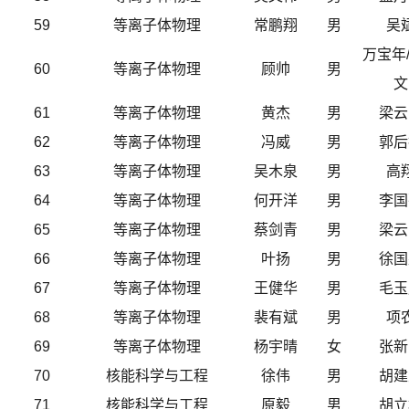
59
等离子体物理
常鹏翔
男
吴
万宝年
60
等离子体物理
顾帅
男
文
61
等离子体物理
黄杰
男
梁云
62
等离子体物理
冯威
男
郭后
63
等离子体物理
吴木泉
男
高
64
等离子体物理
何开洋
男
李国
65
等离子体物理
蔡剑青
男
梁云
66
等离子体物理
叶扬
男
徐国
67
等离子体物理
王健华
男
毛玉
68
等离子体物理
裴有斌
男
项
69
等离子体物理
杨宇晴
女
张新
70
核能科学与工程
徐伟
男
胡建
71
核能科学与工程
原毅
男
胡立