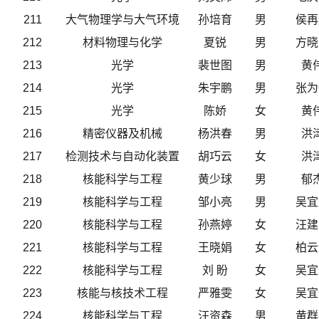
211
大气物理学与大气环境
孙培育
男
侯再
212
材料物理与化学
夏锐
男
方晓
213
光学
裴世图
男
黄
214
光学
朱宇鹏
男
张为
215
光学
陈娇
女
黄
216
精密仪器及机械
杨洪春
男
洪
217
检测技术与自动化装置
胡巧云
女
洪
218
核能科学与工程
黄少球
男
郁
219
核能科学与工程
邹小亮
男
吴宜
220
核能科学与工程
孙燕婷
女
汪建
221
核能科学与工程
王晓娟
女
柏云
222
核能科学与工程
刘 盼
女
吴宜
223
核能与核技术工程
严雅雯
女
吴宜
224
核能科学与工程
汪资森
男
黄群