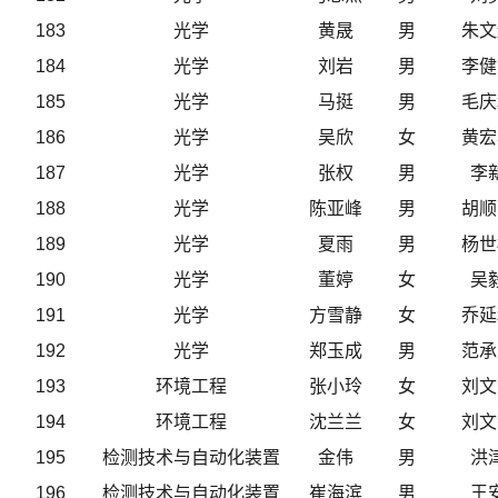
183
光学
黄晟
男
朱文
184
光学
刘岩
男
李健
185
光学
马挺
男
毛庆
186
光学
吴欣
女
黄宏
187
光学
张权
男
李
188
光学
陈亚峰
男
胡顺
189
光学
夏雨
男
杨世
190
光学
董婷
女
吴
191
光学
方雪静
女
乔延
192
光学
郑玉成
男
范承
193
环境工程
张小玲
女
刘文
194
环境工程
沈兰兰
女
刘文
195
检测技术与自动化装置
金伟
男
洪
196
检测技术与自动化装置
崔海滨
男
王