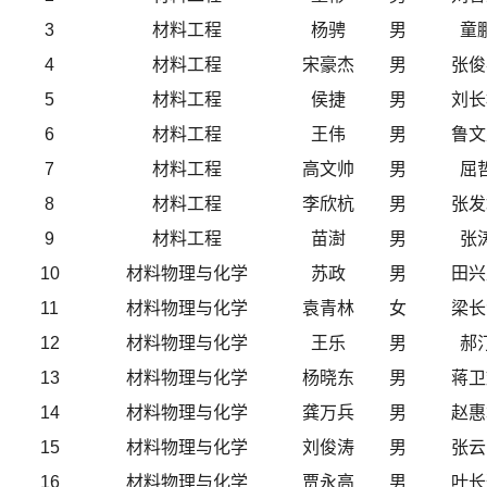
3
材料工程
杨骋
男
童
4
材料工程
宋豪杰
男
张俊
5
材料工程
侯捷
男
刘长
6
材料工程
王伟
男
鲁文
7
材料工程
高文帅
男
屈
8
材料工程
李欣杭
男
张发
9
材料工程
苗澍
男
张
10
材料物理与化学
苏政
男
田兴
11
材料物理与化学
袁青林
女
梁长
12
材料物理与化学
王乐
男
郝
13
材料物理与化学
杨晓东
男
蒋卫
14
材料物理与化学
龚万兵
男
赵惠
15
材料物理与化学
刘俊涛
男
张云
16
材料物理与化学
贾永高
男
叶长