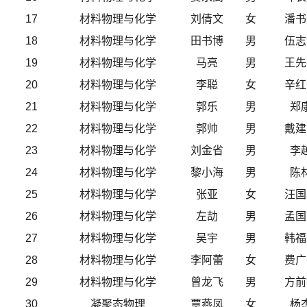
17
材料物理与化学
刘倩文
女
潘书
18
材料物理与化学
田书博
男
伍志
19
材料物理与化学
马亮
男
王先
20
材料物理与化学
李聪
女
辛红
21
材料物理与化学
郭乐
男
郑
22
材料物理与化学
郭帅
男
戴建
23
材料物理与化学
刘金省
男
李
24
材料物理与化学
黎小海
男
陈
25
材料物理与化学
张亚
女
汪国
26
材料物理与化学
左劼
男
孟国
27
材料物理与化学
吴宇
男
韩福
28
材料物理与化学
李阿蕾
女
费广
29
材料物理与化学
曾龙飞
男
方前
30
凝聚态物理
覃燕凤
女
杨