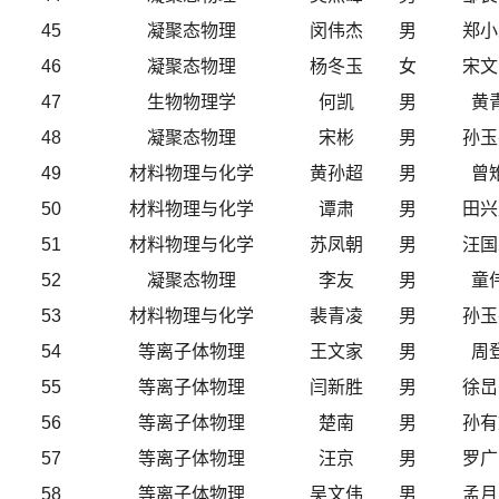
45
凝聚态物理
闵伟杰
男
郑小
46
凝聚态物理
杨冬玉
女
宋文
47
生物物理学
何凯
男
黄
48
凝聚态物理
宋彬
男
孙玉
49
材料物理与化学
黄孙超
男
曾
50
材料物理与化学
谭肃
男
田兴
51
材料物理与化学
苏凤朝
男
汪国
52
凝聚态物理
李友
男
童
53
材料物理与化学
裴青凌
男
孙玉
54
等离子体物理
王文家
男
周
55
等离子体物理
闫新胜
男
徐旵
56
等离子体物理
楚南
男
孙有
57
等离子体物理
汪京
男
罗广
58
等离子体物理
吴文伟
男
孟月