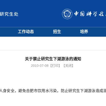
工作动态
招生
培养
招生信息
硕士招生
培养方案
会
招生简章
博士招生
开题中期
会
招生宣传
历年分数线
科研训练营
评奖评优
课程管理
关于禁止研究生下湖游泳的通知
项目申报
文档下载
2010-07-08
【打印】
【关闭】
辅导员队伍
学籍与教学管理
学风与学术道德
身安全，避免合肥市饮用水污染，防止研究生下湖游泳造成溺