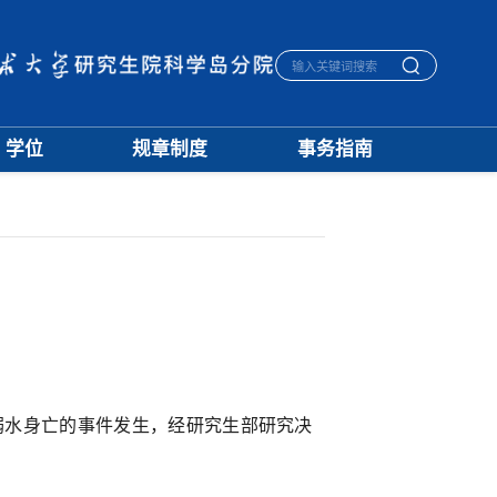
学位
规章制度
事务指南
学位通知
招生
生活指南
授予标准
培养
宿舍管理
文档下载
学籍
医保报销
优秀论文
学位
毕业离校
学科建设
评奖
一卡通相关
档案管理
水身亡的事件发生，经研究生部研究决