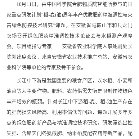
10
月
11
日，由中国科学院合肥物质院智能所参与的国
家重点研发计划“稻
-
麦
(
油
)
周年丰产优质肥药精准调控与灾
害绿色防控技术研究”课题，在安徽省马鞍山市和县龙门
农场召开绿色肥药精准调控技术论证会与水稻测产观摩
会。
项目组指导专家——安徽省农业科学院人事处副处长
陈刚出席会议，
来自安徽省农业技术推广总站、安徽省农
业科学院等单位的专家及骨干参会。
长江中下游是我国重要的粮食产区，以水稻、小麦和
油菜等为主要作物。肥料、农药供需失衡是限制作物绿色
丰产增效的瓶颈。针对长江中下游稻
-
麦、稻
-
油生产存在
的肥药损失风险高、利用率偏低等问题，课题开展多年多
点的绿色肥药新产品与精准调控技术研究，研发筛选出控
失肥、含聚天门冬氨酸肥、纳米硒复配农药等新产品，配