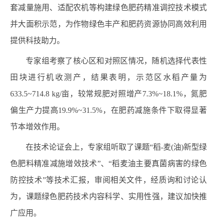
套减量施用、适配农机等构建绿色肥药精准调控技术模式
并大面积示范，为作物绿色丰产和肥药资源协同高效利用
提供科技助力。
专家组考察了核心区和对照区情况，随机选择代表性
田块进行机收测产，结果表明，示范区水稻产量为
633.5~714.8 kg/
亩，较常规肥对照增产
7.3%~18.1%
，氮肥
偏生产力提高
19.9%~31.5%
，在肥药减施条件下取得显著
节本增效作用。
在技术论证会上，专家组听取了课题“稻
-
麦
(
油
)
新型绿
色肥料精准减施增效技术”、“稻麦油主要真菌病害的绿色
防控技术”等技术汇报，审阅相关文件，经质询和讨论认
为，课题绿色肥药技术内容科学、实用性强，建议加快推
广应用。