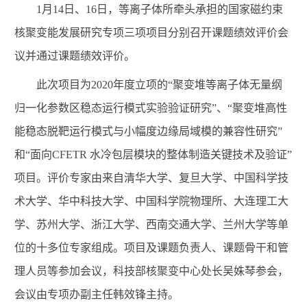
1
月
14
日、
16
日，等离子体所牵头承担的
国家磁约束
核聚变能发展研究专项
三
项项目
分别召开课题绩效评价会
议并通过课题绩效评价。
此次项目为
2020
年度立项的
“聚变堆等离子体无量纲
归一化参数区稳态运行模式实验验证研究”、“聚变堆高性
能稳态脱靶运行模式与小幅度边缘局域模的兼容性研究”
和“面向
CFETR
水冷包层模块的整体制造关键技术及验证”
项目。评价专家由来自清华大学、复旦大学、中国科学技
术大学、华中科技大学、中国科学院物理所、大连理工大
学、苏州大学、浙江大学、西南交通大学、兰州大学等单
位的十多位专家组成。项目及课题负责人、课题骨干和管
理人员等参加会议，科技部核聚变中心
处长
吴姝琴参会，
会议由专项办副主任韩效锋主持。