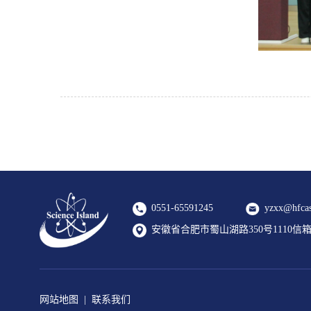
0551-65591245
yzxx@hfcas
安徽省合肥市蜀山湖路350号1110信箱 2
网站地图
|
联系我们