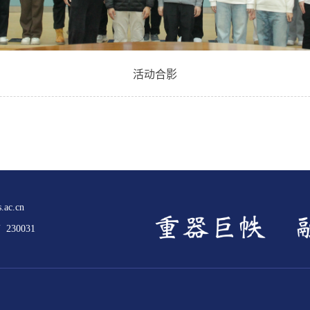
活
动
合
影
.ac.cn
30031