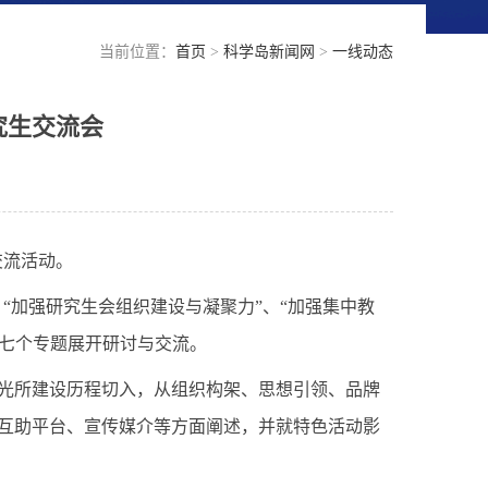
当前位置：
首页
>
科学岛新闻网
>
一线动态
究生交流会
交流活动。
、“加强研究生会
组织建设与凝聚力”、“
加强集
中教
七个专
题展开研讨
与交流。
光所建设历程切入，从组织构架、
思想引领、品
牌
互助平台、宣传媒介等方面阐述，并就特色活动影