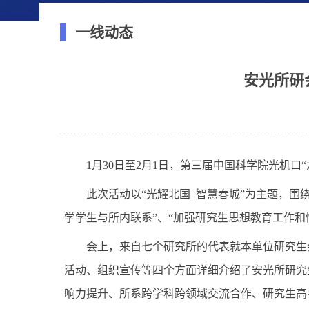
一线动态
安光所研
1月30日至2月1日，第三届中国科学院光机口
此次活动以“光耀北国 智慧春城”为主题，围绕
学学
生与所内联系”、
“加强研
究生思想教育工作和
会上，来自七个
研究所的
代
表就本单位研究生
活动
、组织宣
传等
四个方面
详细介绍了安光所研究
响力提升、所系跨学科跨领域交流合作、研究生高