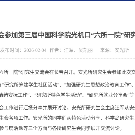
会参加第三届中国科学院光机口“六所一院”研
发布时间：2026-02-04
作者：
汪军、吴凯丽
来源：
安光所
“六所一院”研究生交流会在长春召开。安光所
研究
生
会
参
加
此
次
 “研究所筹建学生社团活动”、
“
加强研
究生思想政治教育工作”
情绪安抚工作”、“研究
所特色
学生活
动”、“
研究所
就业分享
会”等
会工作进行汇报分享并展开讨论。安光所研究生会主席汪军从安
生会各项工作。安光所的同学们从特色活动分享、科学岛研究生
参与度活动等三个方面与各所研究生会同学展开交流讨论。