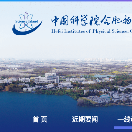
首 页
近期要闻
一线