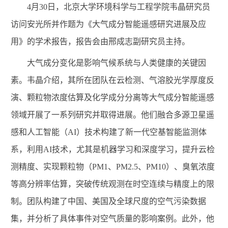
4
月
30
日，北京大学环境科学与工程学院韦晶研究员
访问安光所并作题为《大气成分智能遥感研究进展及应
用》的学术报告，报告会由邢成志副研究员主持。
大气成分变化是影响气候系统与人类健康的关键因
素。韦晶介绍，其所在团队在云检测、气溶胶光学厚度反
演、颗粒物浓度估算及化学成分分离等大气成分智能遥感
领域开展了一系列研究并取得进展。他们融合多源卫星遥
感和人工智能（
AI
）技术构建了新一代空基智能监测体
系，利用
AI
技术，尤其是机器学习和深度学习，提升云检
测精度、实现颗粒物（
PM1
、
PM2.5
、
PM10
）、臭氧浓度
等高分辨率估算，突破传统观测在时空连续与精度上的限
制。团队构建了中国、美国及全球尺度的空气污染数据
集，并分析了具体事件对空气质量的影响案例。此外，他