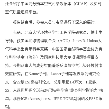
还介绍了中国高分辨率空气污染数据集（
CHAP
）及实时
空气质量追踪平台。
报告结束后，参会人员与韦晶进行了深入的探讨。
韦晶，北京大学环境科学与工程学院研究员、博士生
导师。获美国地球物理联合会（
AGU
）
James R. Holton
大
气科学杰出青年科学家奖、中国国家自然科学基金优秀青
年科学基金（海外）及国家科技重大专项课题等项目支
持。长期从事大气成分智能遥感反演与空气污染环境健康
效应研究，在
Nature
子刊、
Lancet
子刊等发表系列研究论
文，含
22
篇
ESI
高被引论文，总引用超
1.4
万次，
H
指数
55
，入选斯坦福全球前
2%
顶尖科学家“终身科学影响力”榜
单。现任
JGR: Atmospheres
、
IEEE TGRS
副编辑及
ESSD
编
辑。