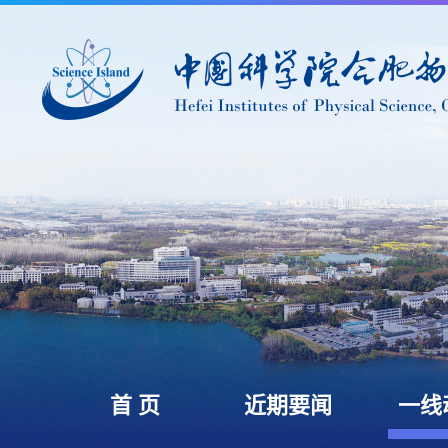
首 页
近期要闻
一线