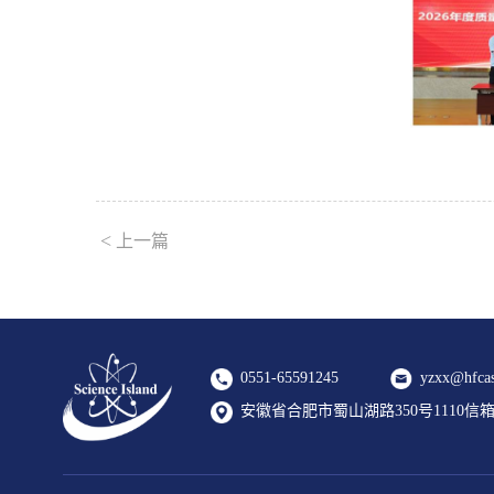
<
上一篇
0551-65591245
yzxx@hfcas
安徽省合肥市蜀山湖路350号1110信箱 2