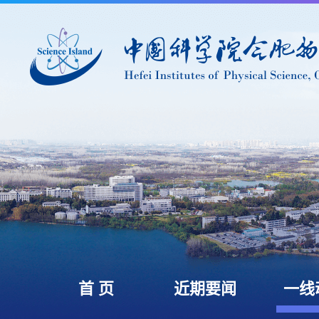
首 页
近期要闻
一线