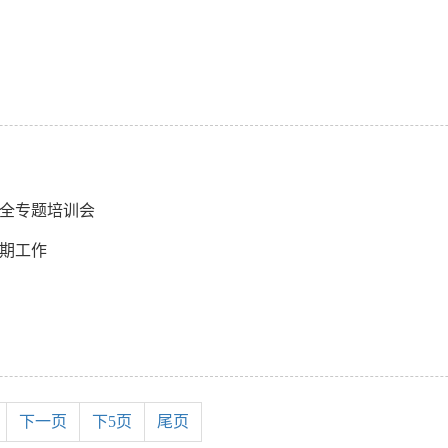
安全专题培训会
期工作
下一页
下5页
尾页