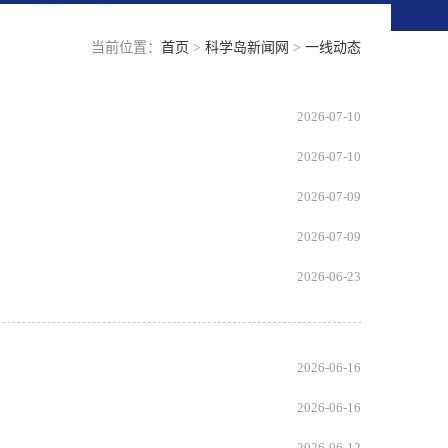
当前位置：
首页
>
科学岛新闻网
>
一线动态
2026-07-10
2026-07-10
2026-07-09
2026-07-09
2026-06-23
2026-06-16
2026-06-16
2026-06-12