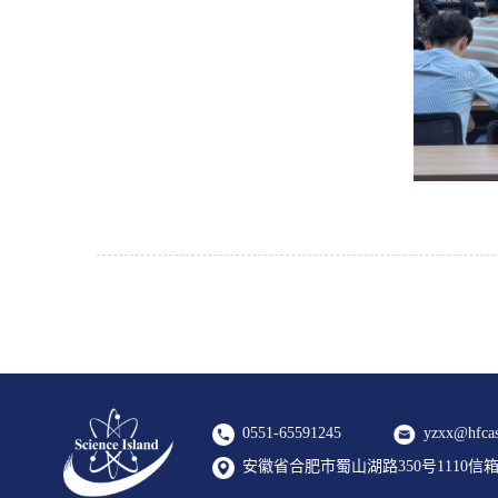
0551-65591245
yzxx@hfcas
安徽省合肥市蜀山湖路350号1110信箱 2