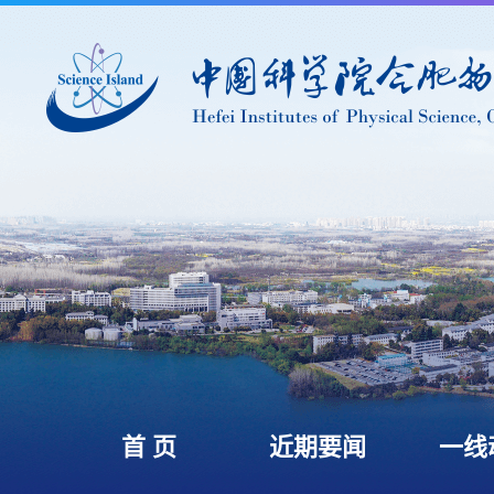
首 页
近期要闻
一线