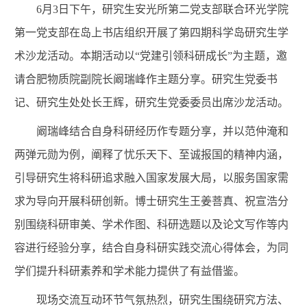
6
月
3
日下午，研究生安光所第二党支部联合环光学院
第一党支部在岛上书店组织开展了第四期科学岛研究生学
术沙龙活动。本期活动以“党建引领科研成长”为主题，邀
请合肥物质院副院长阚瑞峰作主题分享。研究生党委书
记、研究生处处长王辉，研究生党委委员出席沙龙活动。
阚瑞峰结合自身科研经历作专题分享，并以范仲淹和
两弹元勋为例，阐释了忧乐天下、至诚报国的精神内涵，
引导研究生将科研追求融入国家发展大局，以服务国家需
求为导向开展科研创新。博士研究生王姜菩真、祝宣浩分
别围绕科研审美、学术作图、科研选题以及论文写作等内
容进行经验分享，结合自身科研实践交流心得体会，为同
学们提升科研素养和学术能力提供了有益借鉴。
现场交流互动环节气氛热烈，研究生围绕研究方法、