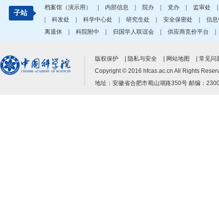
档案馆（演示用）
｜
内部信息
｜
院办
｜
党办
｜
监审处
子站
｜
科发处
｜
科学中心处
｜
研究生处
｜
安全保密处
｜
信息
离退休
｜
科院附中
｜
归国学人联谊会
｜
供应商竞价平台
版权保护
|
隐私与安全
|
网站地图
|
常见问题
Copyright © 2016 hfcas.ac.cn All Ri
地址：安徽省合肥市蜀山湖路350号 邮编：230031