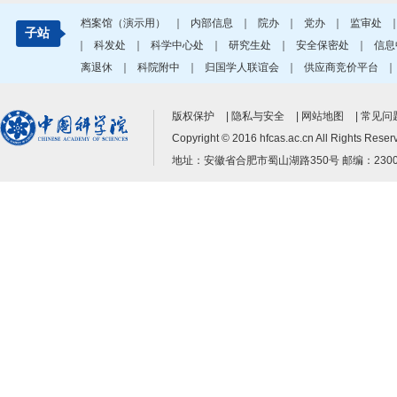
档案馆（演示用）
｜
内部信息
｜
院办
｜
党办
｜
监审处
子站
｜
科发处
｜
科学中心处
｜
研究生处
｜
安全保密处
｜
信息
离退休
｜
科院附中
｜
归国学人联谊会
｜
供应商竞价平台
版权保护
|
隐私与安全
|
网站地图
|
常见问题
Copyright © 2016 hfcas.ac.cn All Ri
地址：安徽省合肥市蜀山湖路350号 邮编：230031