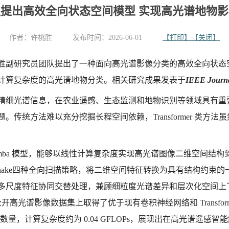
提出高效全向状态空间模型 实现高光谱地物
作者：
许桃胜
发布时间：2026-06-01
【打印】
【关闭】
副研究员团队提出了一种面向高光谱影像分类的高效全向状态空间模
计算复杂度的高光谱地物分类。相关研究成果发表于
IEEE Journal
精细光谱信息，在农业遥感、生态监测和地物识别等领域具有重
传统方法难以充分挖掘长程空间依赖，Transformer 类方
ba 模型，能够
以线性计算复杂度实现高光谱图像二维空间结构
zigzag/ snake四种全向扫描策略，将二维空间特征转换为具有
多尺度特征协同交替处理，兼顾细粒度光谱差异和层次化空间上
公开高光谱影像数据集上取得了优于现有卷积神经网络和 Transform
 K 参数量，计算复杂度约为 0.04 GFLOPs，展现出在高光谱