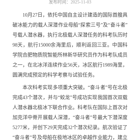
发布时间：2025-11-03
10
月
27
日，依托中国自主设计建造的国际首艘具
破冰能力的载人深潜作业母船“探索三号”及“奋斗者”
号载人潜水器，执行北极载人深潜任务的科考队历时
98
天，航行
15000
余海里后，顺利返回三亚。中国科
学院合肥物质院智能所林新华研究员作为科考队成员
之一，在北冰洋连续作业
56
天，冰区航行
1989
海里，
圆满完成预定的科学考察与试验任务。
本次科考实现多项重大突破。“奋斗者”号在北极
完成
43
个潜次，并与“蛟龙”号成功实现我国首次双载
人潜水器北极冰下联合作业。科考队在国际上首次对
加克洋中脊开展载人深潜，“奋斗者”号最大下潜深度
5277
米，并创下
29
天完成
32
个潜次纪录。航次验证了
“奋斗者”号及母船在极地冰区的卓越作业能力，建立