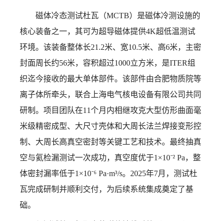
磁体冷态测试杜瓦（MCTB）是
磁体冷测设施的
核心装备之一，其可为超导磁体提供4K超低温测试
环境。该装备整体长21.2米、宽10.5米、高6米，主密
封面周长约56米，容积超过1000立方米，是ITER组
织迄今接收的最大单体部件。该部件由
合肥物质院等
离子体所
牵头，联合上海电气核电设备有限公司共同
研制。项目团队在11个月内相继攻克大型仿形曲面毫
米级精密成型、大尺寸壳体和大周长法兰焊接变形控
制、大周长高真空密封等关键工艺和技术。最终抽真
空与氦检漏测试一次成功，真空度优于1×10⁻² Pa，整
体密封漏率低于1×10⁻⁶ Pa·m³/s。2025年7月，测试杜
瓦完成研制并顺利交付，为后续系统集成奠定了基
础。