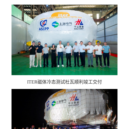
ITER磁体冷态测试杜瓦顺利竣工交付