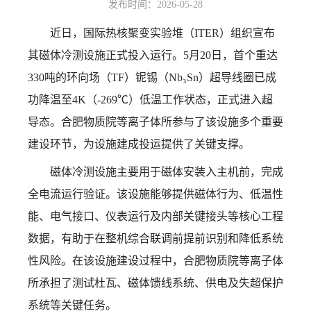
发布时间：2026-05-28
近日，国际热核聚变实验堆（ITER）组织宣布
其磁体冷测设施正式投入运行。5月20日，首个重达
330吨的环向场（TF）铌锡（Nb₃Sn）超导线圈已成
功降温至4K（-269℃）低温工作状态，正式进入超
导态。合肥物质院等离子体所参与了该设施多个重要
建设环节，为设施建成投运提供了关键支撑。
磁体冷测设施主要用于磁体安装入主机前，完成
全电流运行验证。该设施能够提供磁体行为、低温性
能、电气接口、仪表运行及内部关键接头等核心工程
数据，有助于在整机综合联调前提前识别和降低系统
性风险。
在该设施建设过程中，合肥物质院等离子体
所承担了测试杜瓦、磁体馈线系统、供电及失超保护
系统等关键任务。