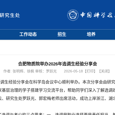
工作动态
招生
培养
招生信息
硕士招生
培养方案
会
招生简章
博士招生
开题中期
会
招生宣传
历年分数线
科研训练营
评奖评优
课程管理
合肥物质院举办2026年选调生经验分享会
项目申报
文档下载
作者:
张明辉、徐枫 审核：罗跃光
2026-05-18
【打印】
【关闭】
辅导员队伍
河”选调生经验分享会在科学岛会议中心顺利举办。本次分享会由研
学籍与教学管理
学风与学术道德
家基层治理的学子搭建学习交流平台，帮助同学们深入了解选调
云、研究生处罗跃光、郭宏梅老师出席活动，成功上岸浙江、湖
了选调与考公的三点思考：一、选调是职业选择更是责任担当，