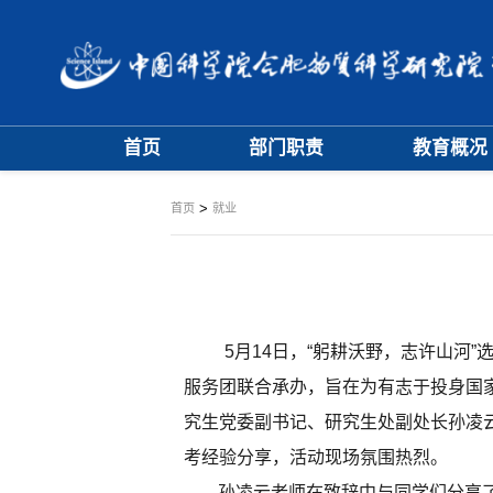
首页
部门职责
教育概况
大事记
学位评定委员
>
首页
就业
学科专业委员
5月14日，“躬耕沃野，志许山
服务团联合承办，旨在为有志于投身国
究生党委副书记、研究生处副处长孙凌
考经验分享，活动现场氛围热烈。
孙凌云老师在致辞中与同学们分享