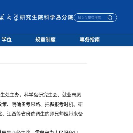
学位
规章制度
事务指南
学位通知
招生
生活指南
授予标准
培养
宿舍管理
文档下载
学籍
医保报销
优秀论文
学位
毕业离校
学科建设
评奖
一卡通相关
档案管理
究生处主办，科学岛研究生会、就业志愿
政策、明确备考思路、把握报考时机。研
北、江西等省份选调生的师兄师姐带来备
基层是必经之路，需坚守为人民服务初