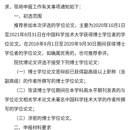
求，
现将申报工作有关事项通知如下：
一、初选范围
推荐参加本次评选的学位论文，主要为
2020
年
10
月
1
日
至
2021
年
8
月
31
日在中国科学技术大学获得博士学位者的学
位论文。在
2018
年
9
月
1
日至
2020
年
9
月
30
日期间获得博士
学位者的学位论文，如确属优秀的，也可推荐参评。
院优博论文评选不接受下列博士学位论文：
（一）博士学位论文答辩前已获得副高级以上职称（含
副高级）的作者所撰写的博士学位论文；
（二）攻读博士学位期间在本学科高水平期刊发表的与
学位论文相关学术论文未署名中国科学技术大学的作者所撰
写的学位论文；
（三）涉密的博士学位论文。
二、申报材料要求