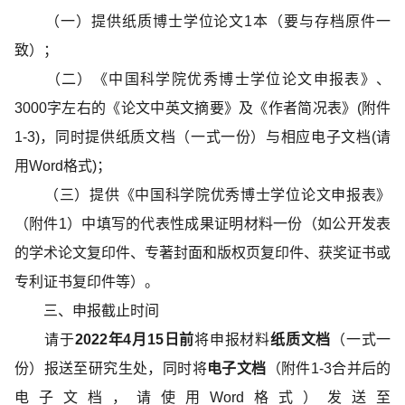
（一）提供纸质博士学位论文
1
本（要与存档原件一
致）；
（二）《中国科学院优秀博士学位论文申报表》、
3000
字左右的《论文中英文摘要》及《作者简况表》
(
附件
1-3)
，同时提供纸质文档（一式一份）与相应电子文档
(
请
用
Word
格式
)
；
（三）提供《中国科学院优秀博士学位论文申报表》
（附件
1
）中填写的代表性成果证明材料一份（如公开发表
的学术论文复印件、专著封面和版权页复印件、获奖证书或
专利证书复印件等）。
三、申报截止时间
请于
2022
年
4
月15日前
将申报材料
纸质文档
（一式一
份）
报送至
研究生处，同时将
电子文档
（附件
1-3
合并后的
电子文档，请使用
Word
格式）发送至