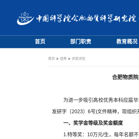
首页
部门职责
教育概况
大事记
学位评定委员
>
>
首页
培养
评奖评优
学科专业委员
合肥物质院
为进一步吸引高校优秀本科应届毕
发研字
〔
2023
〕
6
号)文件精神，现组织开
一、奖学金等级及奖金额度
1.特等奖：10万元/生，每年名额