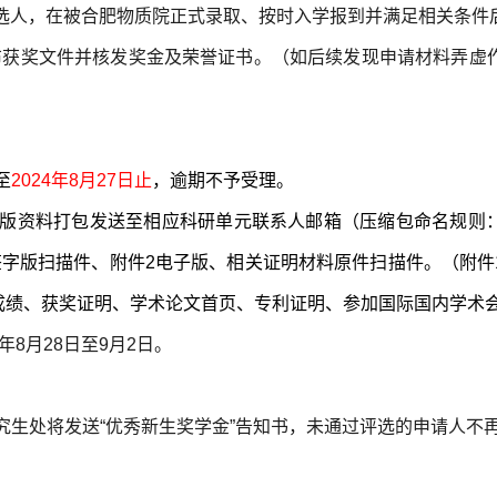
候选人，在被合肥物质院正式录取、按时入学报到并满足相关条件
布获奖文件并核发奖金及荣誉证书。（如后续发现申请材料弄虚
至
2024年8月27日止
，逾期不予受理。
子版资料打包发送至相应科研单元联系人邮箱（压缩包命名规则：
签字版扫描件、附件2电子版、相关证明材料原件扫描件。（附件
6成绩、获奖证明、学术论文首页、专利证明、参加国际国内学术
4年8月28日至9月2日。
究生处将发送“优秀新生奖学金”告知书，未通过评选的申请人不