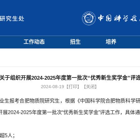
工作动态
招生
培养
招生信息
硕士招生
培养方案
会
招生简章
博士招生
开题中期
会
招生宣传
历年分数线
科研训练营
评奖评优
课程管理
关于组织开展2024-2025年度第一批次“优秀新生奖学金”评
项目申报
文档下载
2024-08-19
【打印】
【关闭】
辅导员队伍
学籍与教学管理
业生报考合肥物质院研究生，根据《中国科学院合肥物质科学研
学风与学术道德
展2024-2025年度第一批次“优秀新生奖学金”评选工作，具体通
不超5人；