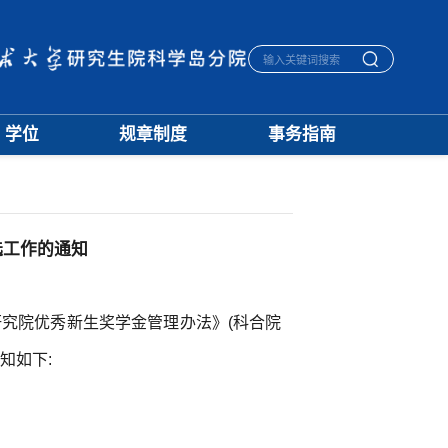
学位
规章制度
事务指南
学位通知
招生
生活指南
授予标准
培养
宿舍管理
文档下载
学籍
医保报销
优秀论文
学位
毕业离校
选工作的通知
学科建设
评奖
一卡通相关
档案管理
究院优秀新生奖学金管理办法》(
科合院
知如下: