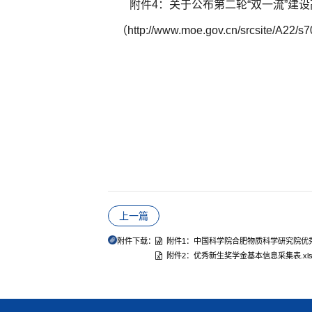
附件4：关于公布第二轮“双一流”建
（
http://www.moe.gov.cn/srcsite/A22/
上一篇
附件下载：
附件1：中国科学院合肥物质科学研究院优秀
附件2：优秀新生奖学金基本信息采集表.xls