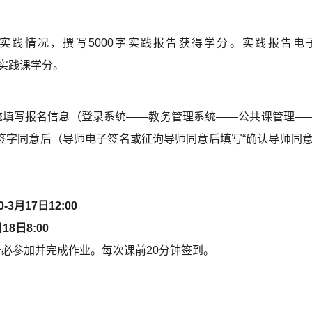
实践情况，撰写5000字实践报告获得学分。实践报告电
况录入实践课学分。
统填写报名信息（登录系统——教务管理系统——公共课管理—
签字同意后（导师电子签名或征询导师同意后填写“确认导师同意
00-3月
17
日
12
:00
月
18
日
8
:00
必参加并完成作业。每次课前20分钟签到。