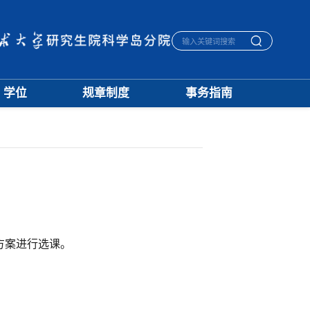
学位
规章制度
事务指南
学位通知
招生
生活指南
授予标准
培养
宿舍管理
文档下载
学籍
医保报销
优秀论文
学位
毕业离校
学科建设
评奖
一卡通相关
档案管理
方案进行选课。