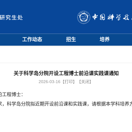
工作动态
招生
培养
招生信息
硕士招生
培养方案
会
招生简章
博士招生
开题中期
会
招生宣传
历年分数线
科研训练营
评奖评优
课程管理
关于科学岛分院开设工程博士前沿课实践课通知
项目申报
文档下载
2026-03-16
【打印】
【关闭】
辅导员队伍
学籍与教学管理
的工程博士：
学风与学术道德
求，科学岛分院拟近期开设前沿课和实践课，请根据本学科培养