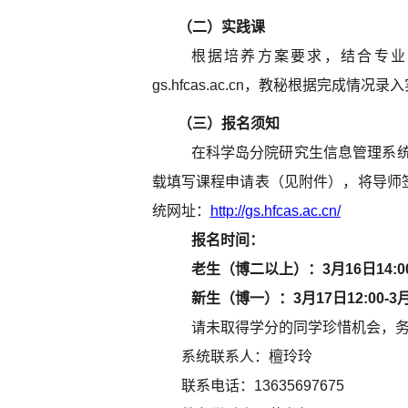
（二）
实践课
根据培养方案要求，结合专业
gs.hfcas.ac.cn，教秘根据完成情
（三）
报名须知
在科学岛分院研究生信息管理系
载填写课程申请表（见附件），将导师
统网址：
http://gs.hfcas.ac.cn/
报名时间：
老生（博二以上）：3月
16
日
14
:
新生（博一）：3月
17
日
12
:00-3
请未取得学分的同学珍惜机会，务
系统联系人：檀玲玲
联系电话：13635697675