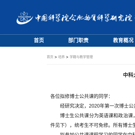
首页
部门职责
教育概况
大事记
学位评定委员
>
>
首页
培养
学籍与教学管理
学科专业委员
中科
各位拟修博士公共课的同学：
经研究决定，
2020年
第一次
博士公
博士生
公共课分为英语课和
政治课
件见
下），
统考生不可免修。所有
博士
拟
参加
公共课
课程
学习的同学
在
中