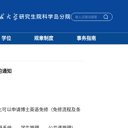
学位
规章制度
事务指南
学位通知
招生
生活指南
授予标准
培养
宿舍管理
文档下载
学籍
医保报销
优秀论文
学位
毕业离校
的通知
学科建设
评奖
一卡通相关
档案管理
生
可以
申请博士英语免修
（
免修流程
及
条
录
系统——
学生
管理——
公共课
管理
），