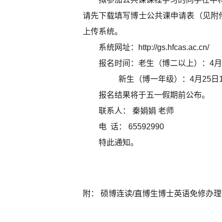
请先
下载
填写博士
公共课申请表
（见
附
上传
系统。
系统
网址：
http://gs.hfcas.ac.cn/
报名
时间：
老生
（
博二
以上）
：4月
新生
（
博一
年级
）
：4月2
5
日1
报名
结果将于五一假期前公布。
联系人： 秦娟娟 老师
电 话： 65592990
特此通知。
附：
硕博连读/直博生博士英语免修办理