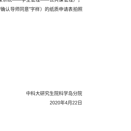
“
确认
导师同意”
字样）
的纸质申请表
拍照
中科大研究生院
科学岛分院
2020年4月22日