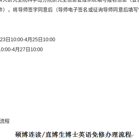
件
），
将导师签字同意后
（导师
电子签名
或征询
导师同意后填写
2
3
日10:00-4月2
5
日10:
00
0:00-4月2
7
日10:00
流程