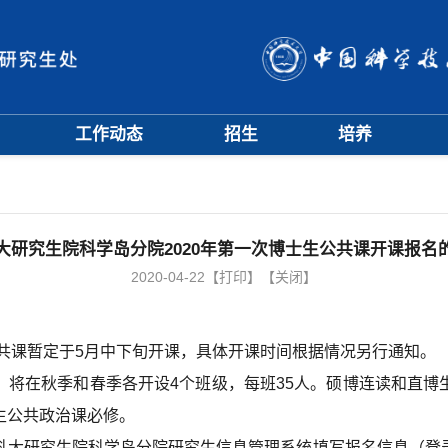
工作动态
招生
培养
招生信息
硕士招生
培养方案
会
招生简章
博士招生
开题中期
会
招生宣传
历年分数线
科研训练营
评奖评优
课程管理
大研究生院科学岛分院2020年第一次博士生公共课开课报名
项目申报
文档下载
2020-04-22
【打印】
【关闭】
辅导员队伍
学籍与教学管理
学风与学术道德
共课
暂定
于5
月
中下旬
开课，具体
开课
时间
根据情况
另行通知
。
，将在秋季和春季各开设4个班级，
每班
35人。
硕博
连读和直博
生
公共政治课
必修
。
科大研究生院
科学岛
分院
研究生
信息
管理系统
填写
报名信息
（登