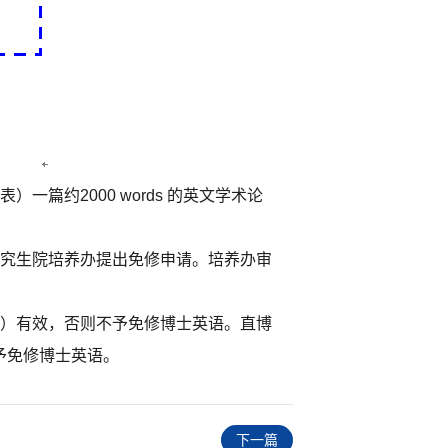
约2000 words 的英文学术论
研究生院培养办提出免修申请。培养办审
间）有效，否则不予免修博士英语。直博
予免修博士英语。
下一篇