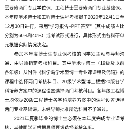
需要修两门专业学位课、工程博士需要修两门专业基础课。
本年度学术博士和工程博士课程考核拟于
2020
年
12
月
1
日至
12
月
30
日进行，采用
“
学习报告
+PPT
答辩
”
（其中成绩占比
分别为
60%
和
40%
）或考试形式进行，具体形式由各科研单
元根据实际情况决定。
参加本年度博士生专业课考核的同学须主动与导师沟
通，由导师指定考核科目。其中学术型博士（
19
级及以前
各年级）从附件《科学岛学术型博士专业课课程及代码》的
课程中选择两门考核科目、
20
级学术型博士根据
20
版各学
科培养方案中的课程设置选择两门考核科目。各年级工程博
士均依据
20
版工程博士各学科培养方案中的课程设置选择
两门专业基础课。未经导师批准所选科目不予通过。
2021
年夏季毕业的博士生必须在本年度完成专业课考
核，其他同学可根据导师要求选择考核年度。