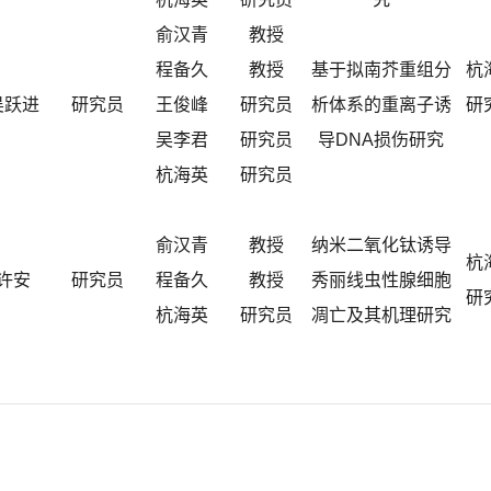
俞汉青
教授
程备久
教授
基于拟南芥重组分
杭
吴跃进
研究员
王俊峰
研究员
析体系的重离子诱
研
吴李君
研究员
导DNA损伤研究
杭海英
研究员
俞汉青
教授
纳米二氧化钛诱导
杭
许安
研究员
程备久
教授
秀丽线虫性腺细胞
研
杭海英
研究员
凋亡及其机理研究