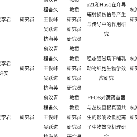
p21和Hus1在介导
程备久
教授
杭
辐射损伤信号产生
吴李君
研究员
王俊峰
研究员
研
与传导中的作用研
吴跃进
研究员
究
杭海英
研究员
俞汉青
教授
程备久
教授
稳态强磁场下哺乳
杭
吴李君
研究员
王俊峰
研究员
动物细胞生物学效
研
许安
吴跃进
研究员
应研究
杭海英
研究员
俞汉青
教授
PFOS对蒺藜苜蓿
程备久
教授
与丛枝菌根真菌共
杭
吴李君
研究员
王俊峰
研究员
生的影响及低能离
研
吴跃进
研究员
子生物效应机理研
杭海英
研究员
究