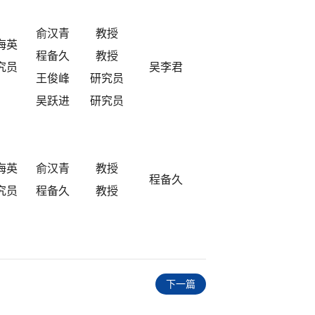
俞汉青
教授
海英
程备久
教授
究员
吴李君
王俊峰
研究员
吴跃进
研究员
海英
俞汉青
教授
程备久
究员
程备久
教授
下一篇