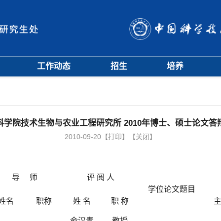
工作动态
招生
培养
招生信息
硕士招生
培养方案
会
招生简章
博士招生
开题中期
会
招生宣传
历年分数线
科研训练营
评奖评优
课程管理
科学院技术生物与农业工程研究所 2010年博士、硕士论文答
项目申报
文档下载
2010-09-20
【打印】
【关闭】
辅导员队伍
学籍与教学管理
学风与学术道德
导 师
评 阅 人
学位论文题目
姓名
职称
姓 名
职 称
俞汉青
教授