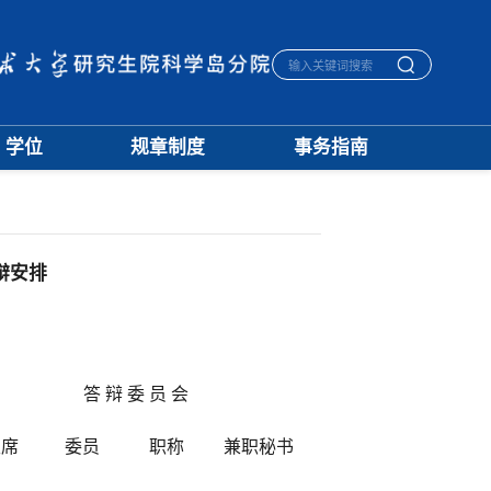
学位
规章制度
事务指南
学位通知
招生
生活指南
授予标准
培养
宿舍管理
文档下载
学籍
医保报销
优秀论文
学位
毕业离校
辩安排
学科建设
评奖
一卡通相关
档案管理
答 辩 委 员 会
主席
委员
职称
兼职秘书