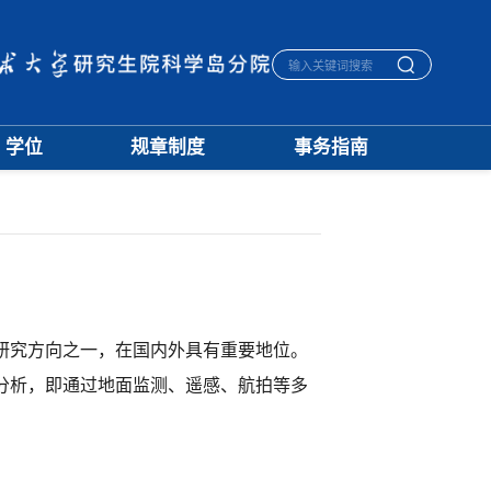
学位
规章制度
事务指南
学位通知
招生
生活指南
授予标准
培养
宿舍管理
文档下载
学籍
医保报销
优秀论文
学位
毕业离校
学科建设
评奖
一卡通相关
档案管理
究方向之一，在国内外具有重要地位。
分析，即通过地面监测、遥感、航拍等多