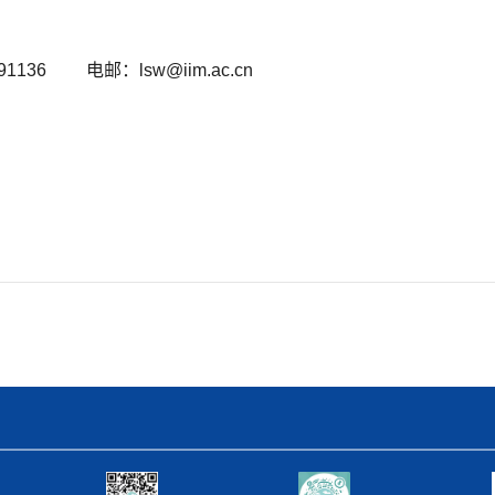
1136 电邮：
lsw@iim.ac.cn