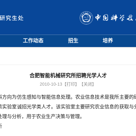
工作动态
招生
培养
招生信息
硕士招生
培养方案
会
招生简章
博士招生
开题中期
会
招生宣传
历年分数线
科研训练营
评奖评优
课程管理
合肥智能机械研究所招聘光学人才
项目申报
文档下载
2010-10-13
【打印】
【关闭】
辅导员队伍
方向为仿生感知与智能信息处理。农业信息技术是我所主要的研
学籍与教学管理
学风与学术道德
策实验室诚招光学类人才。该实验室主要研究农业信息的获取与
处理与分析，用于农业生产决策与管理。
析