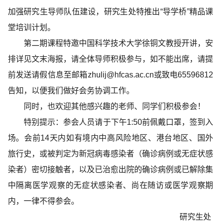
加强研究生导师队伍建设，研究生处特推出“导学桥”精品课
堂培训计划。
第二期课程特邀中国科学技术大学徐铜文教授开讲，安
排详见文末海报，请全体导师积极参与，如不能出席，
请提
前发送请假信息至邮箱
zhulij@hfcas.ac.cn
或致电
65596812
告知
，以便我们做好会务协调工作。
同时，也欢迎其他感兴趣的老师、同学们积极参会！
特别提示：参会人员请于下午
1:50
前佩戴口罩，签到入
场。会前
14
天内如有境内
中高风险地区、港台地区、国外
旅行史，或被判定为新冠病毒感染者（确诊病例或无症状感
染者）密切接触者，以及已治愈出院的确诊病例或已解除集
中隔离医学观察的无症状感染者、尚在随访或医学观察期
内，一律不得参会。
研究生处