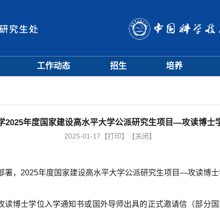
工作动态
招生
培养
招生信息
硕士招生
培养方案
会
招生简章
博士招生
开题中期
会
招生宣传
历年分数线
科研训练营
评奖评优
课程管理
学2025年度国家建设高水平大学公派研究生项目—攻读博士
项目申报
文档下载
2025-01-17
【打印】
【关闭】
辅导员队伍
学籍与教学管理
学风与学术道德
部署，2025年度国家建设高水平大学公派研究生项目—攻读博
的攻读博士学位入学通知书或国外导师出具的正式邀请信（部分