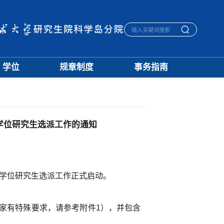
学位
规章制度
事务指南
学位通知
招生
生活指南
授予标准
培养
宿舍管理
文档下载
学籍
医保报销
优秀论文
学位
毕业离校
学位研究生选派工作的通知
学科建设
评奖
一卡通相关
档案管理
士学位研究生选派工作正式启动。
国家有特殊要求，请参考附件1），并包含