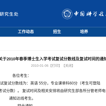
工作动态
招生
培养
招生信息
硕士招生
培养方案
会
招生简章
博士招生
开题中期
会
招生宣传
历年分数线
科研训练营
评奖评优
课程管理
关于2010年春季博士生入学考试复试分数线及复试时间的通
项目申报
文档下载
2010-01-06
【打印】
【关闭】
辅导员队伍
各位考生：
学籍与教学管理
学风与学术道德
试复试分数线为：英语 55分，专业课单科60分（考生可登陆
考试分数）。 复试时间及相关安排将由研究生部各所分管老师电
通知达线考生。
特此通知