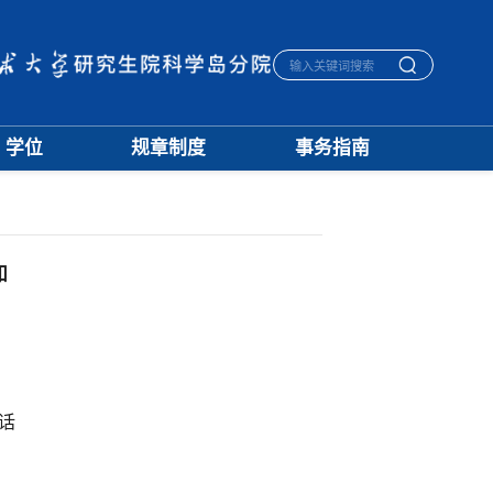
学位
规章制度
事务指南
学位通知
招生
生活指南
授予标准
培养
宿舍管理
文档下载
学籍
医保报销
优秀论文
学位
毕业离校
知
学科建设
评奖
一卡通相关
档案管理
话