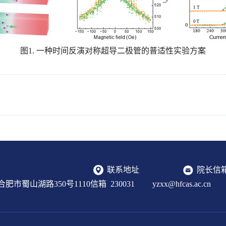
图1. 一种时间反演对称超导二极管的普适性实验方案
联系地址
院长信
肥市蜀山湖路350号1110信箱 230031
yzxx@hfcas.ac.cn