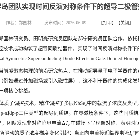
学岛团队实现时间反演对称条件下的超导二极管
作者：
郑国林
发布时间：2026-06-09
【打印】
【关闭】
郑国林研究员、田明亮研究员团队与郝宁研究员团队合作，依托稳
技术成功构筑了超导同质结器件，实现了时间反演对称条件下的超导
ersal Symmetric Superconducting Diode Effects in Gate-Defined
当前凝聚态物理的前沿研究热点，在推动超导量子电子学器件的
（例如通过外加磁场或引入磁性层），这不利于器件的集成化发
一项核心挑战。
质子调控技术，精准调控了多层NbSe₂中的载流子浓度及类型，
p-n和p-p三种类型的超导同质结。在零磁场条件下，这些同质
的是，团队发现非对称临界电流
在磁场下呈现偶对称，表明时
+
场驱动的质子浓度梯度变化引起：当正向电流接近临界电流
I
c