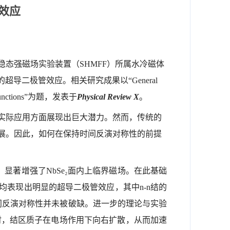
效应
态强磁场实验装置（SHMFF）所属水冷磁体
二极管效应。相关研究成果以“General
 Homojunctions”为题，发表于
Physical Review X
。
实际应用方面展现出巨大潜力。然而，传统的
展。因此，如何在保持时间反演对称性的前提
显著增强了NbSe₂面内上临界磁场。在此基础
结均表现出明显的超导二极管效应，其中n-n结的
间反演对称性并未被破缺。进一步的理论与实验
时，结区质子在电场作用下向右扩散，从而加速