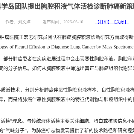
科学岛团队提出胸腔积液气体活检诊断肺癌新策
作者：
刘文婷
发布时间：2026-06-10
【打印】
【关闭】
肿瘤医院王宏志研究员团队在肺癌胸腔积液诊断研究方面取得新
opsy of Pleural Effusion to Diagnose Lung Cancer by Mass Spectrome
。部分肺癌患者在疾病进展过程中会出现恶性胸腔积液。胸腔积
变的分子信息。如何从胸腔积液中筛选出真正与肺癌组织代谢异
。
–质谱技术，分别分析肺癌伴恶性胸腔积液样本、良性胸腔积液
异，而是将肺癌伴恶性胸腔积液中的特征代谢物与肺癌组织中的
。
体活检”理念。与传统液体活检主要关注细胞、蛋白或核酸信息不
的“气味分子”，为肺癌标志物发现提供了新的技术路径和研究视