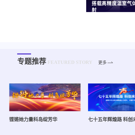
搭载高精度温室气
射
专题推荐
FEATURED STORY
更多
铿锵她力量科岛绽芳华
七十五年辉煌路 科创