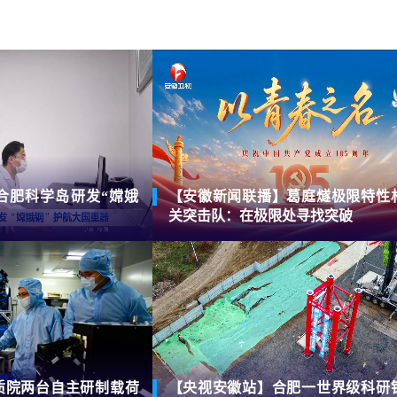
合肥科学岛研发“嫦娥
【安徽新闻联播】葛庭燧极限特性
关突击队：在极限处寻找突破
质院两台自主研制载荷
【央视安徽站】合肥一世界级科研