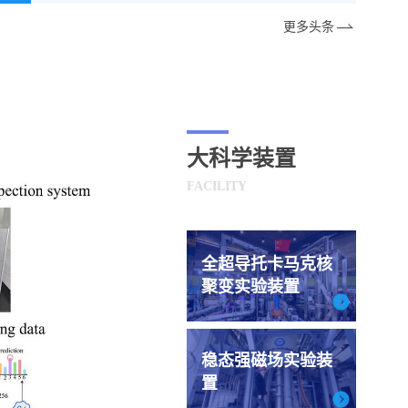
更多头条
大科学装置
FACILITY
全超导托卡马克核
聚变实验装置
稳态强磁场实验装
置