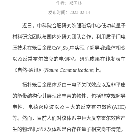
作者：
郑国林
发布时间：2023-02-14
近日，中科院合肥研究院强磁场中心低功耗量子
材料研究团队与国内外研究团队合作，利用质子门电
压技术在笼目金属
CsV
Sb
中实现了超导
-
绝缘体相变
3
5
以及反常霍尔效应的电调控。研究成果在线发表在
《自然
-
通讯》
(
Nature Communications
)
上。
拓扑笼目金属体系由于电子关联效应以及非平庸
的能带结构使其展现出丰富的物性，包括非常规超导
电性、电荷密度波以及巨大的反常霍尔效应
(AHE)
等。然而，目前人们对该体系中巨大反常霍尔效应产
生的物理机理以及体系是否存在量子相变尚不清楚。