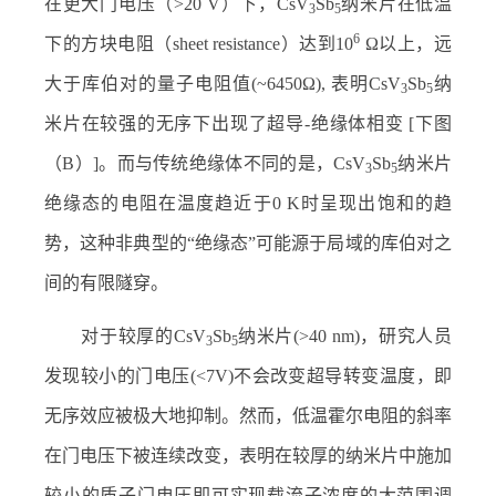
在更大门电压（
>20 V
）下，
CsV
Sb
纳米片在低温
3
5
6
下的方块电阻（
sheet resistance
）达到10
Ω
以上，远
大于库伯对的量子电阻值
(~6450
Ω
),
表明
CsV
Sb
纳
3
5
米片在较强的无序下出现了超导
-
绝缘体相变
[
下图
（
B
）
]
。而与传统绝缘体不同的是，
CsV
Sb
纳米片
3
5
绝缘态的电阻在温度趋近于
0 K
时呈现出饱和的趋
势，这种非典型的
“
绝缘态
”
可能源于局域的库伯对之
间的有限隧穿。
对于较厚的
CsV
Sb
纳米片
(>40 nm)
，研究人员
3
5
发现较小的门电压
(<7V)
不会改变超导转变温度，即
无序效应被极大地抑制。然而，低温霍尔电阻的斜率
在门电压下被连续改变，表明在较厚的纳米片中施加
较小的质子门电压即可实现载流子浓度的大范围调