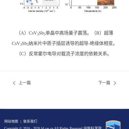
（A）
CsV
Sb
单晶中高场量子震荡。（
B
）超薄
3
5
CsV
Sb
纳米片中质子插层诱导的超导
-
绝缘体相变。
3
5
（
C
）反常霍尔电导对载流子浓度的依赖关系。
上一篇
下一篇
网站地图
|
联系我们
Copyright © 2016 -
2026 hf.cas.cn All Rights Reserved 中国科学院