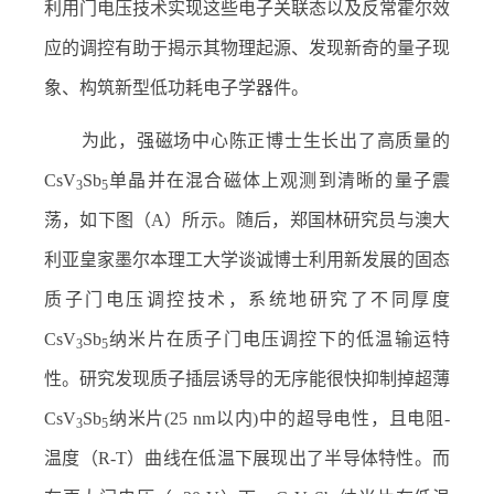
利用门电压技术实现这些电子关联态以及反常霍尔效
应的调控有助于揭示其物理起源、发现新奇的量子现
象、构筑新型低功耗电子学器件。
为此，强磁场中心陈正博士生长出了高质量的
CsV
Sb
单晶并在混合磁体上观测到清晰的量子震
3
5
荡，如下图（
A
）所示。随后，郑国林研究员与澳大
利亚皇家墨尔本理工大学谈诚博士利用新发展的固态
质子门电压调控技术，系统地研究了不同厚度
CsV
Sb
纳米片在质子门电压调控下的低温输运特
3
5
性。研究发现质子插层诱导的无序能很快抑制掉超薄
CsV
Sb
纳米片
(25 nm
以内
)
中的超导电性，且电阻
-
3
5
温度（
R-T
）曲线在低温下展现出了半导体特性。而