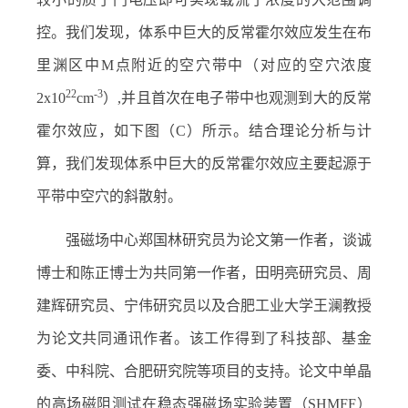
控。我们发现，体系中巨大的反常霍尔效应发生在布
里渊区中
M
点附近的空穴带中（对应的空穴浓度
22
-3
2x10
cm
）
,
并且首次在电子带中也观测到大的反常
霍尔效应，如下图（
C
）所示。结合理论分析与计
算，我们发现体系中巨大的反常霍尔效应主要起源于
平带中空穴的斜散射。
强磁场中心郑国林研究员为论文第一作者，谈诚
博士和陈正博士为共同第一作者，田明亮研究员、周
建辉研究员、宁伟研究员以及合肥工业大学王澜教授
为论文共同通讯作者。该工作得到了科技部、基金
委、中科院、合肥研究院等项目的支持。论文中单晶
的高场磁阻测试在稳态强磁场实验装置（
SHMFF
）