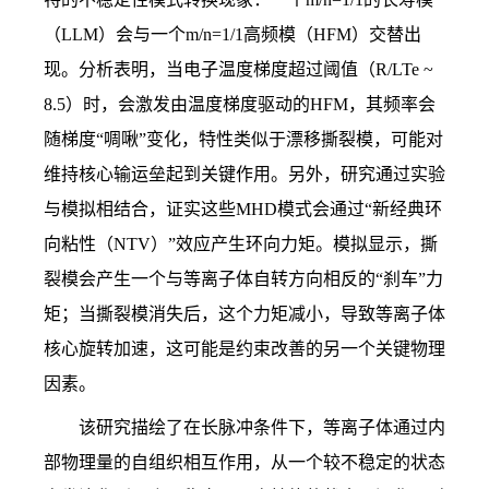
（
LLM
）会与一个
m/n=1/1
高频模（
HFM
）交替出
现。分析表明，当电子温度梯度超过阈值（
R/LTe ~
8.5
）时，会激发由温度梯度驱动的
HFM
，其频率会
随梯度“啁啾”变化，特性类似于漂移撕裂模，可能对
维持核心输运垒起到关键作用。另外，研究通过实验
与模拟相结合，证实这些
MHD
模式会通过“新经典环
向粘性（
NTV
）”效应产生环向力矩。模拟显示，撕
裂模会产生一个与等离子体自转方向相反的“刹车”力
矩；当撕裂模消失后，这个力矩减小，导致等离子体
核心旋转加速，这可能是约束改善的另一个关键物理
因素。
该研究描绘了在长脉冲条件下，等离子体通过内
部物理量的自组织相互作用，从一个较不稳定的状态