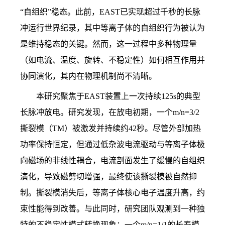
“自组织”稳态。此前，
EAST
已实现超过千秒的长脉
冲运行世界纪录，其中等离子体的自组织行为被认为
是维持稳态的关键。然而，这一过程中多种物理量
（如电流、温度、旋转、不稳定性）如何相互作用并
协同演化，其内在物理机制尚不清晰。
本研究聚焦于
EAST
装置上一次持续
125s
的典型
长脉冲放电。研究发现，在放电初期，一个
m/n=3/2
撕裂模（
TM
）被激发并持续约
42
秒。尽管外部加热
功率保持恒定，但通过低杂波电流驱动与等离子体极
向磁场的非线性耦合，电流剖面发生了缓慢的自组织
演化，导致磁剪切增强，最终使该撕裂模被自然抑
制。撕裂模消失后，等离子体核心电子温度升高，约
束性能得到改善。与此同时，研究团队观测到一种独
特的不稳定性模式转换现象：一个
m/n=1/1
的长寿模