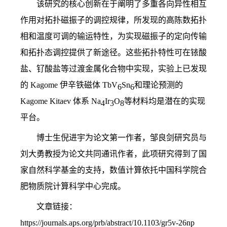
该研究的核心创新在于阐明了多重各向异性相互
作用对拓扑磁振子的调控规律，所发现的高陈数拓扑
相和温度可调的输运特性，为实现磁振子的定向传输
和拓扑态调控提供了新途径。这些拓扑特性可在铱酸
盐、钌酸盐等过渡金属化合物中实现，实验上已发现
的
Kagome
伊辛铁磁体
TbV
Sn
和理论预测的
6
6
Kagome Kitaev
体系
Na
Ir
O
等材料均是潜在的实现
4
3
8
平台。
博士生倪进宇为论文第一作者，邹良剑研究员与
刘大勇教授为论文共同通讯作者，
此项研究得到了国
家自然科学基金的支持，数值计算依托中国科学院合
肥物质院计算科学中心完成。
文章链接：
https://journals.aps.org/prb/abstract/10.1103/gr5v-26np