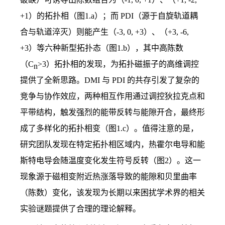
+1
）的拓扑相（图
1.a
）；而
PDI
（源于自旋轨道耦
合与轨道淬灭）则能产生（
-3, 0, +3
）、（
+3, -6,
+3
）等六种新型拓扑态（图
1.b
），其中高陈数
（
C
>3
）拓扑相的发现，为拓扑磁振子的高维调控
n
提供了全新思路。
DMI
与
PDI
的共存引发了复杂的
竞争与协作效应，两种相互作用通过调控狄拉克点和
平带结构，触发强烈的能带反转与能隙开合，最终形
成了多样化的拓扑相变（图
1.c
）。
值得注意的是，
研究团队发现在特定拓扑相区域内，热霍尔电导和能
斯特电导会随温度变化发生符号反转（图
2
）。这一
现象源于磁相变附近热涨落导致的能隙和贝里曲率
（陈数）变化，该发现为长期以来困扰学术界的相关
实验谜题提供了合理的理论解释。