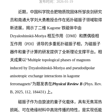
发布时间：2026-01-19
近期，中国科学院合肥物质院固体所邹良剑研究
员和南通大学刘大勇教授合作在
拓扑磁振子领域取得
新进展，
揭示了二维
Kagome
铁磁体中由
Dzyaloshinskii-Moriya
相互作用（
DMI
）和赝偶极相
互作用（
PDI
）诱导的多重拓扑磁振子相，为磁振子
器件和量子计算的研发提供了全新理论支撑平台。相
关成果以“
Multiple topological phases of magnons
induced by Dzyaloshinskii-Moriya and pseudodipolar
anisotropic exchange interactions in kagome
ferromagnets”
为题发表在
Physical Review B
(Phys. Rev.
B, 2025, 112, 184431)
上。
磁振子作为自旋波的量子化载体，具有无焦耳热
损耗、可在绝缘材料中高效传播的特性，是实现低能