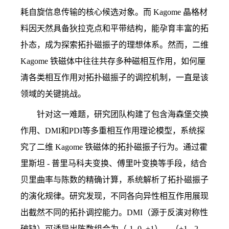
耗自旋信息传输的核心候选对象。而
Kagome
晶格材
料因天然具备狄拉克点和平带结构，能孕育丰富的拓
扑态，成为探索拓扑磁振子的理想体系。然而，二维
Kagome
铁磁体中往往共存多种磁相互作用，如何厘
清各类相互作用对拓扑磁振子的调控机制，一直是该
领域的关键挑战。
针对这一难题，研究团队构建了包含海森堡交换
作用、
DMI
和
PDI
等多重相互作用理论模型，系统探
究了二维
Kagome
铁磁体的拓扑磁振子行为。通过霍
里斯坦
-
普里马科夫变换、傅里叶变换等手段，结合
贝里曲率与陈数的精确计算，系统解析了拓扑磁振子
的演化规律。研究发现，不同各向异性相互作用展现
出截然不同的拓扑调控能力。
DMI
（源于反演对称性
破缺）可诱导出陈数组合为（
-1, 0, +1
）、（
+1, -2,