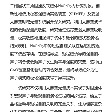
二维层状三角阻挫反铁磁体
NaCrO
为研究对象，创
2
新性地依托稳态强磁场实验装置（
SHMFF
）及变温
太赫兹时域光谱系统展开深入研究。利用太赫兹波卓
越的低频探测灵敏度，研究通过追踪变温太赫兹吸收
谱，极其敏感地捕捉到了该体系微弱的磁状态演化。
结果表明，
NaCrO
中的短程自旋关联在远超相变温
2
度下依然存续。在磁临界点，短程磁诱导的强自旋
-
声子耦合使低频声子发生频率与强度的突变，这种由
Cr-O
键重整化驱动的耦合效应，最终导致红外活性
声子模式的极化强度获得了异常提升。
该研究不仅利用太赫兹光谱技术实现了对阻挫体
系宏观声子与微观自旋演化过程的同步追踪，确立了
晶格振动与短程自旋关联的定量关系，还为理解复杂
体系中的耦合机制提供了全新见解。研究成果为操控