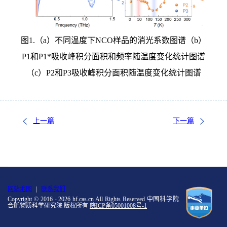
图
1.
（
a
）不同温度下
NCO
样品的消光系数图谱（
b
）
P1
和
P1*
吸收峰积分面积和频率随温度变化统计图谱
（
c
）
P2
和
P3
吸收峰积分面积随温度变化统计图谱
上一篇
下一篇
网站地图
|
联系我们
Copyright © 2016 -
2026 hf.cas.cn All Rights Reserved 中国科学院
合肥物质科学研究院 版权所有
皖ICP备05001008号-1