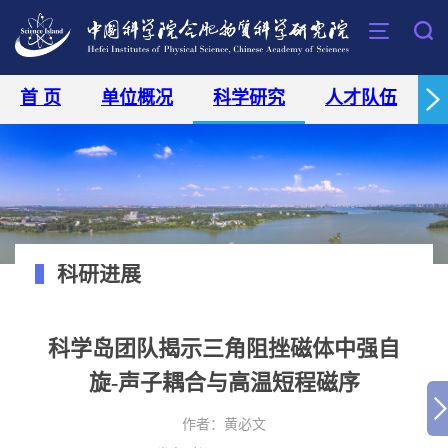
首 页
单位概况
科学研究
人才队伍
科研进展
科学岛团队揭示三角阻挫磁体中强自
旋-声子耦合与高温短程磁序
作者：
​黄必文