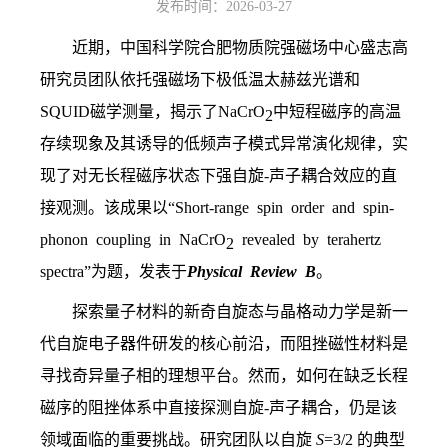
发布时间：2026-03-27
近期，中国科学院合肥物质院强磁场中心盛志高
研究员团队依托强磁场下极低温太赫兹光谱和
SQUID
磁学测量，揭示了
NaCrO
中短程磁序的高温
2
存续现象及其诱导的低频声子模式异常演化规律，实
现了对无长程磁序状态下强自旋
-
声子耦合效应的直
接观测。该成果以“
Short-range spin order and spin-
phonon coupling in
NaCrO
revealed by terahertz
2
spectra”
为题，发表于
Physical Review B
。
探索量子材料的新奇自旋态与晶格动力学是新一
代自旋电子器件研发的核心前沿，而阻挫磁性材料是
寻找奇异量子相的理想平台。然而，如何在缺乏长程
磁序的阻挫体系中直接探测自旋
-
声子耦合，仍是该
领域面临的重要挑战。研究团队以自旋
S
=3/2
的典型