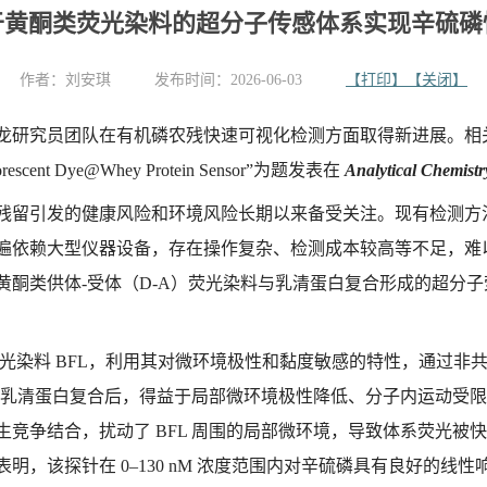
于黄酮类荧光染料的超分子传感体系实现辛硫磷
作者：
刘安琪
发布时间：2026-06-03
【打印】
【关闭】
队在有机磷农残快速可视化检测方面取得新进展。相关研究成果以“Rapid 
d Fluorescent Dye@Whey Protein Sensor”为题发表在
Analytical Chemistr
残留引发的健康风险和环境风险长期以来备受关注。现有检测方法
遍依赖大型仪器设备，存在操作复杂、检测成本较高等不足，难
酮类供体-受体（D-A）荧光染料与乳清蛋白复合形成的超分子
 荧光染料 BFL，利用其对微环境极性和黏度敏感的特性，通过
而与乳清蛋白复合后，得益于局部微环境极性降低、分子内运动受
竞争结合，扰动了 BFL 周围的局部微环境，导致体系荧光被
该探针在 0–130 nM 浓度范围内对辛硫磷具有良好的线性响应