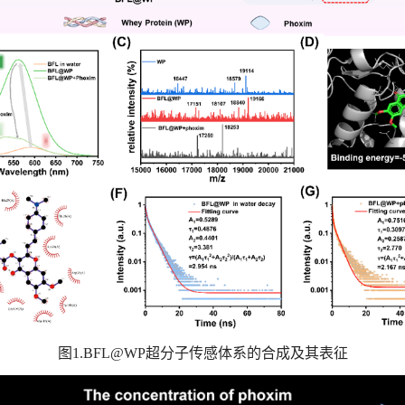
图
1.BFL@WP
超分子传感体系的合成及其表征