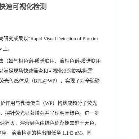
快速可视化检测
Visual Detection of Phoxim
y
上。
（如气相色谱-质谱联用、液相色谱-质谱联用
以满足现场快速筛查和可视化识别的实际需
荧光传感体系（BFL@WP），实现了对辛硫磷
非共价作用与乳清蛋白（WP）构筑成超分子荧光
限，探针荧光显著增强并呈现明亮绿色。进一步
快速猝灭，溶液颜色由绿色逐渐褪去趋于无色，
，溶液检测的检出限低至 1.143 nM。同