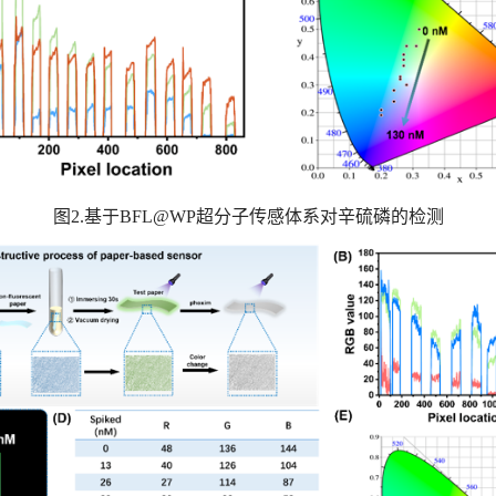
图
2.
基于
BFL@WP
超分子传感体系对辛硫磷的检测