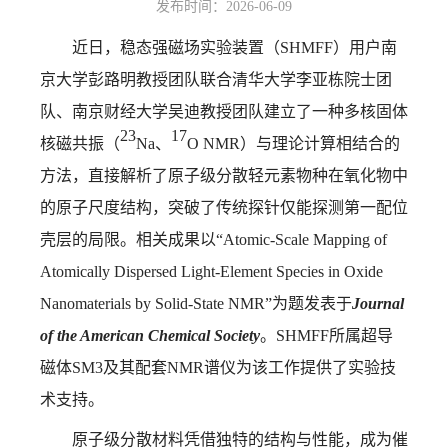
发布时间：2026-06-09
近日，稳态强磁场实验装置（
SHMFF
）用户南
京大学彭路明教授团队联合清华大学李亚栋院士团
队、南京财经大学吴迪教授团队建立了一种多核固体
23
17
核磁共振（
Na
、
O NMR
）与理论计算相结合的
方法，直接解析了原子级分散轻元素物种在氧化物中
的原子尺度结构，突破了传统探针仅能探测第一配位
壳层的局限。相关成果以“
Atomic-Scale Mapping of
Atomically Dispersed Light-Element Species in Oxide
Nanomaterials by Solid-State NMR”
为题发表于
Journal
of the American Chemical Society
。
SHMFF所属超导
磁体SM3及其配套NMR谱仪为该工作提供了实验技
术支持。
原子级分散材料凭借独特的结构与性能，成为催