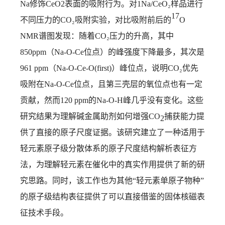
Na
修饰
CeO2
表面的吸附行为。对
1Na/CeO₂
样品进行
17
不同压力的
CO₂
吸附实验，对比吸附前后的
O
NMR
谱图发现：随着
CO₂
压力的升高，其中
850ppm
（
Na-O-Ce
位点）的峰强度下降最多，其次是
961 ppm
（
Na-O-Ce-O(first)
）峰位点，说明
CO₂
优先
吸附在
Na-O-Ce
位点，且第三壳层的氧位点也有一定
贡献，然而
120 ppm
的
Na-O-H
峰几乎没有变化。这些
研究结果为理解碱金属助剂如何增强
CO
捕获能力提
2
供了直接的原子尺度证据。该研究建立了一种适用于
轻元素原子级分散体系的原子尺度结构解析表征方
法，为理解轻元素在催化中的真实作用提供了新的研
究思路。同时，该工作也为其他“轻元素单原子物种”
的原子级结构表征提供了可以直接借鉴的固体核磁表
征技术手段。