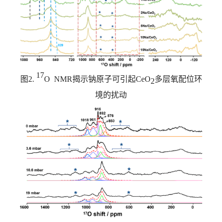
17
图
2.
O NMR
揭示钠原子可引起
CeO
多层氧配位环
2
境的扰动