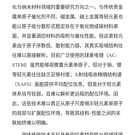
化与纳米材料领域的重要研究方向之一。与传统贵金
属单原子催化剂不同，碱金属、碱土金属等轻元素也
能以原子级分散形式稳定存在于氧化物或碳材料表
面，并显著调控材料的吸附与催化性能。但这类轻元
素由于原子序数低、散射能力弱，其真实局域结构往
往难以直接解析。目前广泛使用的球差电镜（
AC-
STEM
）虽然能够观察重元素单原子，但对于钠、锂
等轻元素往往缺乏足够衬度；
X
射线吸收精细结构谱
（
XAFS
）虽能提供平均配位信息，但是对于轻元素
体系信号较弱，且难以解析更远程的配位环境。因
此，这些技术
难以真正从原子尺度揭示
轻元素单原子
的局部与扩展配位环境，导致其结构
–
性能之间的关
联始终难以明确。
固体核磁技术不仅具备同位素特异性与局域环境