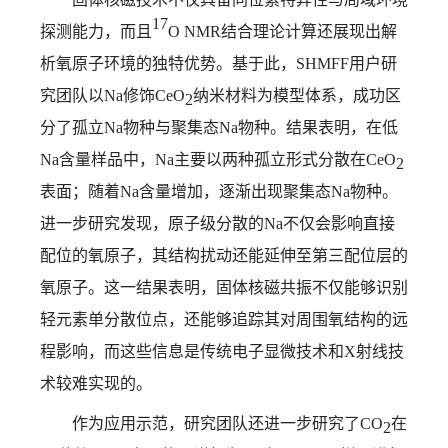
17
探测能力，而且
O NMR
结合理论计算还展现出解
析氧原子环境的独特优势。基于此，
SHMFF
用户研
究团队以
Na
修饰
CeO
纳米材料为模型体系，成功区
2
分了孤立
Na
物种与聚集态
Na
物种。结果表明，在低
Na
含量样品中，
Na
主要以两种孤立形式分散在
CeO
2
表面；随着
Na
含量增加，逐渐出现聚集态
Na
物种。
进一步研究发现，原子级分散的
Na
不仅会影响直接
配位的氧原子，其结构扰动还能延伸至第三配位层的
氧原子。这一结果表明，固体核磁共振不仅能够识别
轻元素单分散位点，还能够追踪其对周围氧结构的远
程影响，而这些信息是传统电子显微技术和
X
射线技
术较难实现的。
作为应用示范，研究团队还进一步研究了
CO
在
2