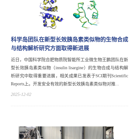
科学岛团队在新型长效胰岛素类似物的生物合成
与结构解析研究方面取得新进展
近日，中国科学院合肥物质院智能所工业微生物王鹏团队在新
型长效胰岛素类似物（insulin lisargine）的生物合成与结构解
析研究中取得重要进展，相关成果已发表于SCI期刊Scientific
Reports上。开发安全有效的新型长效胰岛素类似物对推...
2025-12-02