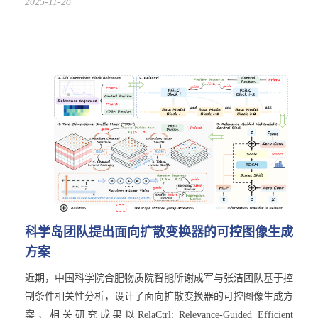
2025-11-28
科学岛团队提出面向扩散变换器的可控图像生成
方案
近期，中国科学院合肥物质院智能所谢成军与张洁团队基于控
制条件相关性分析，设计了面向扩散变换器的可控图像生成方
案，相关研究成果以RelaCtrl: Relevance-Guided Efficient