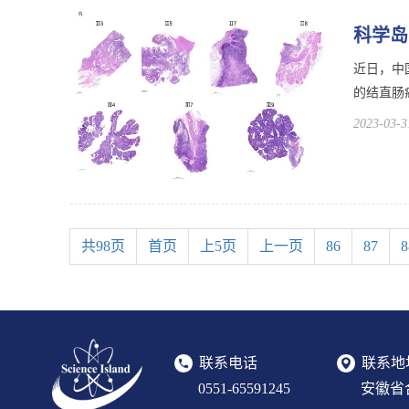
科学岛
近日，中
的结直肠
2023-03-3
共98页
首页
上5页
上一页
86
87
8
联系电话
联系地
0551-65591245
安徽省合