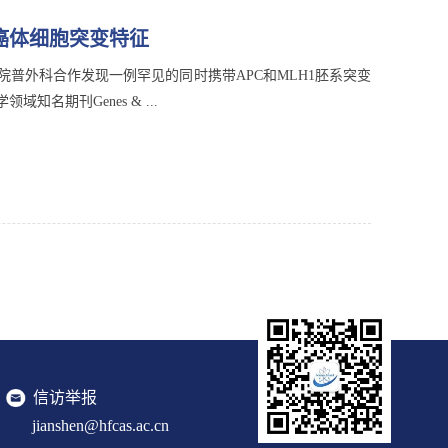
癌体细胞突变特征
普外科合作发现一例罕见的同时携带APC和MLH1胚系突变
期刊Genes & ...
信访举报
jianshen@hfcas.ac.cn