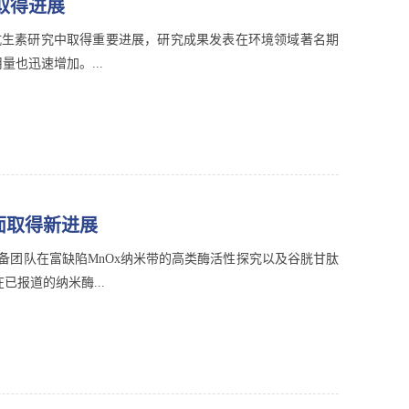
取得进展
抗生素研究中取得重要进展，研究成果发表在环境领域著名期
使用量也迅速增加。...
面取得新进展
团队在富缺陷MnOx纳米带的高类酶活性探究以及谷胱甘肽
上。在已报道的纳米酶...