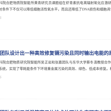
科院合肥物质院智能所黄青研究员课题组在虾青素抗电离辐射氧化应激
射条件下不仅可以降低细胞活性氧水平，而且还降低了DNA损伤和细胞凋亡
6
团队设计出一种高效修复镉污染且同时输出电能的
科院合肥物质研究院智能所吴正岩和张嘉团队与东华大学蔡冬清教授合作，
系统，实现了零耗能条件下环境重金属污染的高效、绿色、低成本修复。相关
6