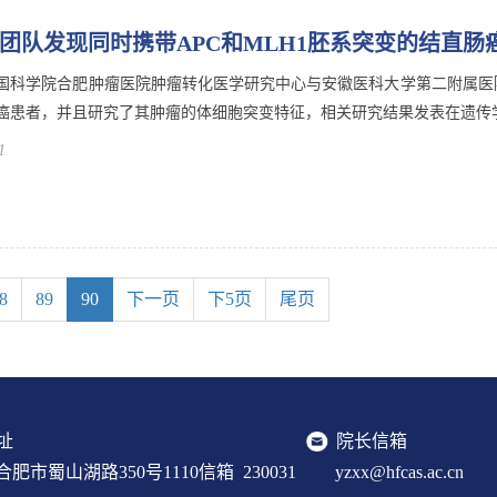
团队发现同时携带APC和MLH1胚系突变的结直肠
国科学院合肥肿瘤医院肿瘤转化医学研究中心与安徽医科大学第二附属医院
癌患者，并且研究了其肿瘤的体细胞突变特征，相关研究结果发表在遗传学领域知名
1
8
89
90
下一页
下5页
尾页
址
院长信箱
肥市蜀山湖路350号1110信箱 230031
yzxx@hfcas.ac.cn