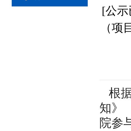
[公
（项
根
知
》
院参