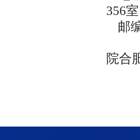
356
邮编
院合