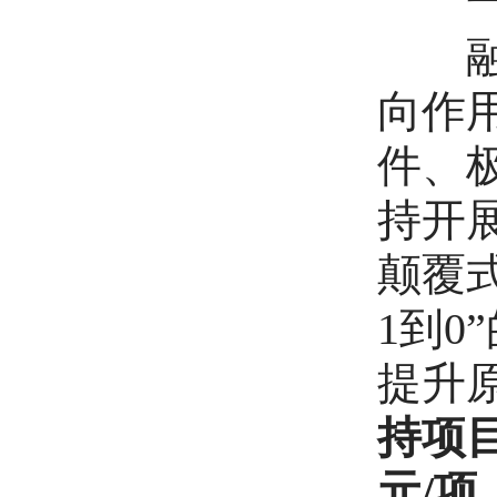
一、
融合
向作
件、
持开
颠覆
1到
提升
持项
元/项