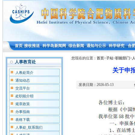
首页
接收推送
科学岛新闻网
综合新闻
通知与公示
科学研究
合
您现在的位置：
首页
>
子站
>
职能部门
>
人事教育处
关于申
人教处简介
通知动态
发表日期：
2026-05-13
交流平台
处职能介绍
规章政策
办事指南
表格下载
人事处_联系我们